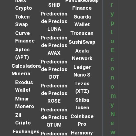
IDEX
PancakeSwap
r
SHIB
Crypto
Finance
y
Predicción
Token
Guarda
de Precios
p
Swap
Wallet
LUNA
t
Curve
Tronscan
Predicción
Finance
o
SushiSwap
de Precios
Aptos
E
Acala
AVAX
(APT)
Network
c
Predicción
Calculadora
Ledger
o
de Precios
Minería
Nano S
DOT
n
Exodus
Tezos
Predicción
o
Wallet
(XTZ)
de Precios
m
Minar
Shiba
ROSE
y
Monero
Token
Predicción
N
Zil
Coinbase
de Precios
Cripto
e
Pro
QTUM
Exchanges
w
Harmony
Predicción