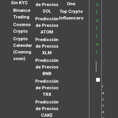
Sin KYC
One
s
de Precios
Binance
SOL
Top Crypto
l
Trading
Influencers
Predicción
e
Cosmos
de Precios
t
Crypto
ATOM
t
Crypto
Predicción
e
Calendar
de Precios
r
(Coming
XLM
soon)
Predicción
de Precios
BNB
Predicción
I
de Precios
a
TRX
c
Predicción
c
de Precios
e
CAKE