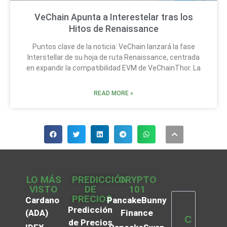
VeChain Apunta a Interestelar tras los
Hitos de Renaissance
Puntos clave de la noticia: VeChain lanzará la fase
Interstellar de su hoja de ruta Renaissance, centrada
en expandir la compatibilidad EVM de VeChainThor. La
READ MORE »
LO MÁS
PREDICCIÓN
CRYPTO
VISTO
DE
101
PRECIOS
Cardano
PancakeBunny
Predicción
(ADA)
Finance
C
de Precios