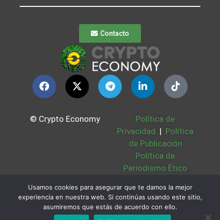
Contacto
© Crypto Economy
Política de
Privacidad
|
Política
de Publicación
Política de
Periodismo Ético
Política Cookies
|
Usamos cookies para asegurar que te damos la mejor
Bases Legales
|
experiencia en nuestra web. Si continúas usando este sitio,
Partners
|
Sobre
asumiremos que estás de acuerdo con ello.
Nosotros