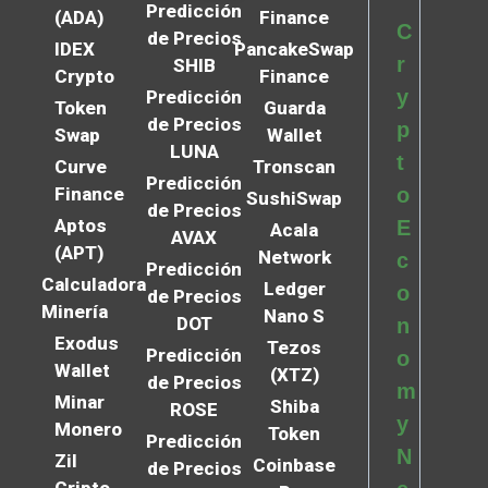
Predicción
(ADA)
Finance
C
de Precios
IDEX
PancakeSwap
r
SHIB
Crypto
Finance
y
Predicción
Token
Guarda
de Precios
p
Swap
Wallet
LUNA
t
Curve
Tronscan
Predicción
Finance
o
SushiSwap
de Precios
Aptos
E
Acala
AVAX
(APT)
Network
c
Predicción
Calculadora
Ledger
o
de Precios
Minería
Nano S
DOT
n
Exodus
Tezos
Predicción
o
Wallet
(XTZ)
de Precios
m
Minar
Shiba
ROSE
y
Monero
Token
Predicción
N
Zil
Coinbase
de Precios
Cripto