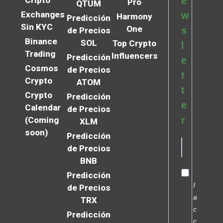
e
Pro
QTUM
Exchanges
w
Harmony
Predicción
Sin KYC
One
s
de Precios
Binance
SOL
Top Crypto
l
Trading
Influencers
Predicción
e
Cosmos
de Precios
t
Crypto
ATOM
t
Crypto
Predicción
e
Calendar
de Precios
r
(Coming
XLM
soon)
Predicción
de Precios
BNB
Predicción
I
de Precios
a
TRX
c
Predicción
c