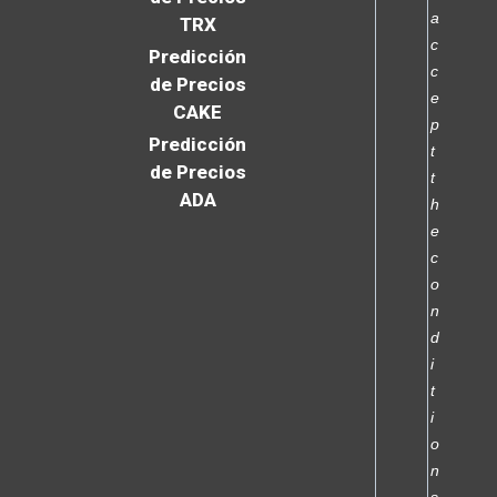
a
TRX
c
Predicción
c
de Precios
e
CAKE
p
Predicción
t
de Precios
t
ADA
h
e
c
o
n
d
i
t
i
o
n