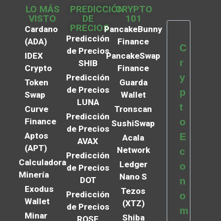
LO MÁS
PREDICCIÓN
CRYPTO
VISTO
DE
101
PRECIOS
Cardano
PancakeBunny
Predicción
(ADA)
Finance
C
de Precios
IDEX
PancakeSwap
r
SHIB
Crypto
Finance
y
Predicción
Token
Guarda
de Precios
p
Swap
Wallet
LUNA
t
Curve
Tronscan
Predicción
Finance
o
SushiSwap
de Precios
Aptos
E
Acala
AVAX
(APT)
Network
c
Predicción
Calculadora
Ledger
o
de Precios
Minería
Nano S
DOT
n
Exodus
Tezos
Predicción
o
Wallet
(XTZ)
de Precios
m
Minar
Shiba
ROSE