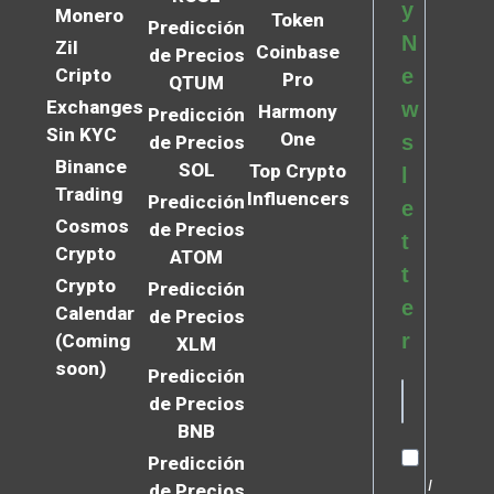
y
Monero
Token
Predicción
N
Zil
Coinbase
de Precios
Cripto
e
Pro
QTUM
Exchanges
w
Harmony
Predicción
Sin KYC
One
s
de Precios
Binance
SOL
Top Crypto
l
Trading
Influencers
Predicción
e
Cosmos
de Precios
t
Crypto
ATOM
t
Crypto
Predicción
e
Calendar
de Precios
r
(Coming
XLM
soon)
Predicción
de Precios
BNB
Predicción
I
de Precios