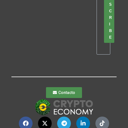
S
C
R
I
B
E
Contacto