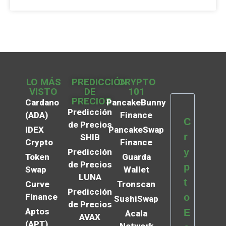
LO MÁS
PREDICCIÓN
CRYPTO
VISTO
DE
101
PRECIOS
Cardano
PancakeBunny
Predicción
(ADA)
Finance
C
de Precios
IDEX
PancakeSwap
r
SHIB
Crypto
Finance
y
Predicción
Token
Guarda
de Precios
p
Swap
Wallet
LUNA
t
Curve
Tronscan
Predicción
Finance
o
SushiSwap
de Precios
Aptos
E
Acala
AVAX
(APT)