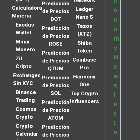
Network
c
Predicción
Calculadora
Ledger
o
de Precios
Minería
Nano S
DOT
n
Exodus
Tezos
Predicción
o
Wallet
(XTZ)
de Precios
m
Minar
Shiba
ROSE
y
Monero
Token
Predicción
N
Zil
Coinbase
de Precios
Cripto
e
Pro
QTUM
Exchanges
w
Harmony
Predicción
Sin KYC
One
s
de Precios
Binance
SOL
Top Crypto
l
Trading
Influencers
Predicción
e
Cosmos
de Precios
t
Crypto
ATOM
t
Crypto
Predicción
e
Calendar
de Precios