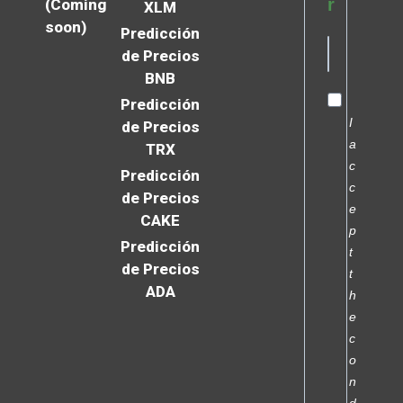
r
(Coming
XLM
soon)
Predicción
de Precios
BNB
Predicción
I
de Precios
a
TRX
c
Predicción
c
de Precios
e
CAKE
p
Predicción
t
de Precios
t
ADA
h
e
c
o
n