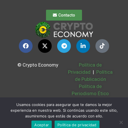
Contacto
© Crypto Economy
Política de
Privacidad
|
Política
de Publicación
Política de
Periodismo Ético
Política Cookies
|
Usamos cookies para asegurar que te damos la mejor
Bases Legales
|
experiencia en nuestra web. Si continúas usando este sitio,
Partners
|
Sobre
asumiremos que estás de acuerdo con ello.
Nosotros
Aceptar
Política de privacidad