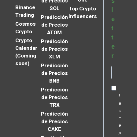
s
de Precios
Binance
SOL
Top Crypto
l
Trading
Influencers
Predicción
e
Cosmos
de Precios
t
Crypto
ATOM
t
Crypto
Predicción
e
Calendar
de Precios
r
(Coming
XLM
soon)
Predicción
de Precios
BNB
Predicción
I
de Precios
a
TRX
c
Predicción
c
de Precios
e
CAKE
p