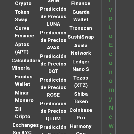
r
SHIB
Crypto
Finance
y
Predicción
Token
Guarda
de Precios
p
Swap
Wallet
LUNA
t
Curve
Tronscan
Predicción
Finance
o
SushiSwap
de Precios
Aptos
E
Acala
AVAX
(APT)
Network
c
Predicción
Calculadora
Ledger
o
de Precios
Minería
Nano S
DOT
n
Exodus
Tezos
Predicción
o
Wallet
(XTZ)
de Precios
m
Minar
Shiba
ROSE
y
Monero
Token
Predicción
N
Zil
Coinbase
de Precios
Cripto
e
Pro
QTUM
Exchanges
w
Harmony
Predicción
Sin KYC
One