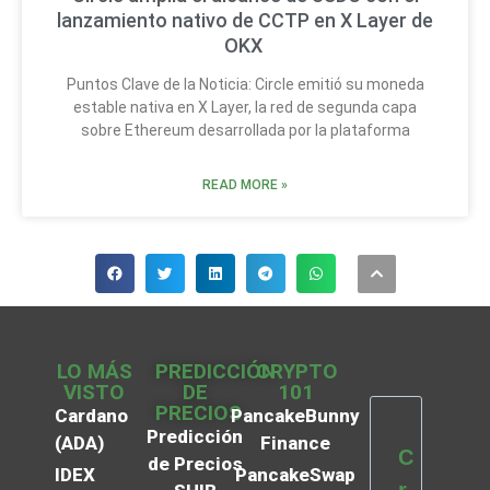
lanzamiento nativo de CCTP en X Layer de
OKX
Puntos Clave de la Noticia: Circle emitió su moneda
estable nativa en X Layer, la red de segunda capa
sobre Ethereum desarrollada por la plataforma
READ MORE »
LO MÁS
PREDICCIÓN
CRYPTO
VISTO
DE
101
PRECIOS
Cardano
PancakeBunny
Predicción
(ADA)
Finance
C
de Precios
IDEX
PancakeSwap