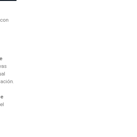
 con
e
vas
ual
dación.
de
el