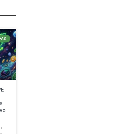
DAS
PE
e:
evo
a: