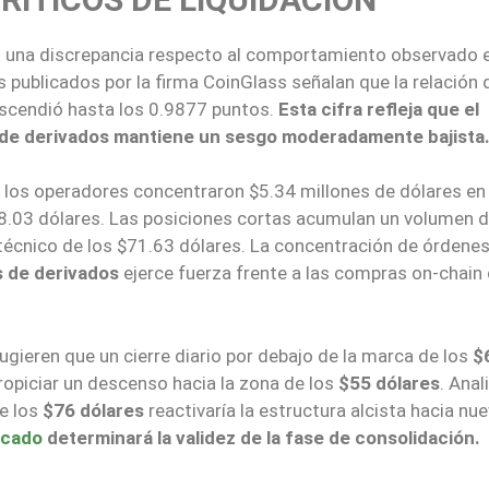
 una discrepancia respecto al comportamiento observado e
s publicados por la firma CoinGlass señalan que la relación 
escendió hasta los 0.9877 puntos.
Esta cifra refleja que el
 de derivados mantiene un sesgo moderadamente bajista
e los operadores concentraron $5.34 millones de dólares en
68.03 dólares. Las posiciones cortas acumulan un volumen 
 técnico de los $71.63 dólares. La concentración de órdene
s de derivados
ejerce fuerza frente a las compras on-chain 
gieren que un cierre diario por debajo de la marca de los
$
propiciar un descenso hacia la zona de los
$55 dólares
. Anal
re los
$76 dólares
reactivaría la estructura alcista hacia nu
cado
determinará la validez de la fase de consolidación.