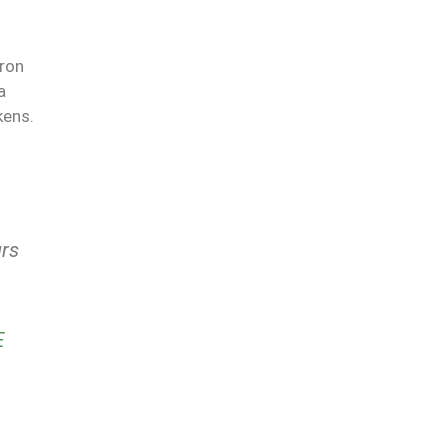
ron
a
kens.
rs
E