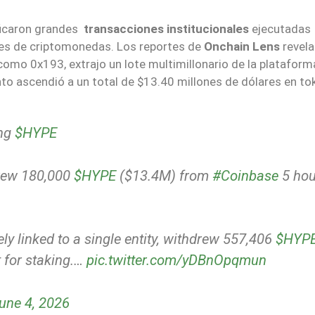
ificaron grandes
transacciones institucionales
ejecutadas
ges de criptomonedas. Los reportes de
Onchain Lens
revela
 como 0x193, extrajo un lote multimillonario de la plataform
ento ascendió a un total de $13.40 millones de dólares en to
ing
$HYPE
drew 180,000
$HYPE
($13.4M) from
#Coinbase
5 hou
ely linked to a single entity, withdrew 557,406
$HYP
t for staking.…
pic.twitter.com/yDBnOpqmun
une 4, 2026