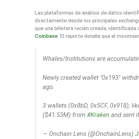
Las plataformas de análisis de datos ident
directamente desde los principales exchan
que una billetera recién creada, identificada
Coinbase
. El reporte detalla que el movimi
Whales/Institutions are accumulat
Newly created wallet "0x193" with
ago.
3 wallets (0x8bD, 0x5CF, 0x918), lik
($41.53M) from
#Kraken
and sent i
— Onchain Lens (@OnchainLens)
J