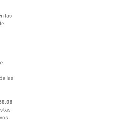
n las
de
.
de
s
de las
68.08
istas
evos