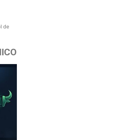
l de
NICO