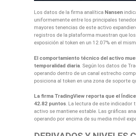
Los datos de la firma analítica
Nansen
indic
uniformemente entre los principales tenedor
mayores tenencias de este activo expandiero
registros de la plataforma muestran que l
exposición al token en un 12.07% en el mism
El comportamiento técnico del activo mues
temporalidad diaria
. Según los datos de Tr
operando dentro de un canal estrecho compre
posiciona al token en una zona de soporte qu
La firma TradingView reporta que el Índice
42.82 puntos
. La lectura de este indicador
activo se mantiene estable. Las gráficas ana
operando por encima de su media móvil expo
DERIVADOS Y NIVELES C