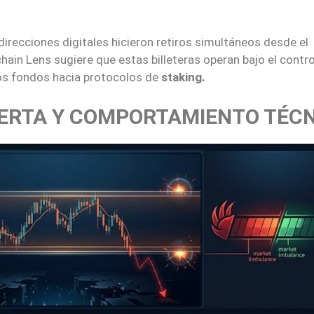
direcciones digitales hicieron retiros simultáneos desde el
nchain Lens sugiere que estas billeteras operan bajo el contro
 los fondos hacia protocolos de
staking.
FERTA Y COMPORTAMIENTO TÉC