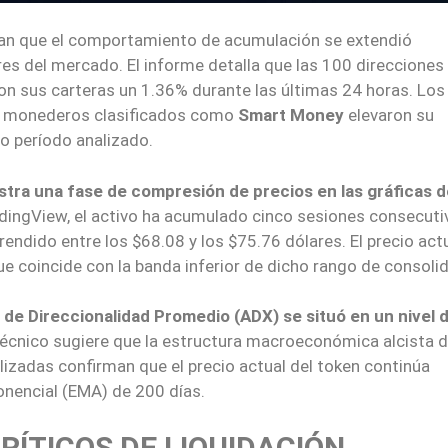
an que el comportamiento de acumulación se extendió
es del mercado. El informe detalla que las 100 direcciones
n sus carteras un 1.36% durante las últimas 24 horas. Los
os monederos clasificados como
Smart Money
elevaron su
o período analizado.
tra una fase de compresión de precios en las gráficas d
adingView, el activo ha acumulado cinco sesiones consecuti
ndido entre los $68.08 y los $75.76 dólares. El precio act
e coincide con la banda inferior de dicho rango de consoli
 de Direccionalidad Promedio (ADX) se situó en un nivel 
 técnico sugiere que la estructura macroeconómica alcista d
lizadas confirman que el precio actual del token continúa
nencial (EMA) de 200 días.
RÍTICOS DE LIQUIDACIÓN