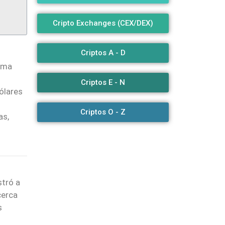
Cripto Exchanges (CEX/DEX)
Criptos A - D
orma
Criptos E - N
ólares
Criptos O - Z
as,
stró a
cerca
s