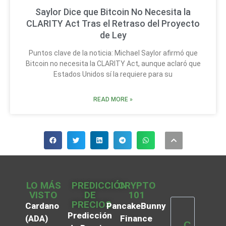
Saylor Dice que Bitcoin No Necesita la
CLARITY Act Tras el Retraso del Proyecto
de Ley
Puntos clave de la noticia: Michael Saylor afirmó que
Bitcoin no necesita la CLARITY Act, aunque aclaró que
Estados Unidos sí la requiere para su
READ MORE »
LO MÁS
PREDICCIÓN
CRYPTO
VISTO
DE
101
PRECIOS
Cardano
PancakeBunny
Predicción
(ADA)
Finance
C