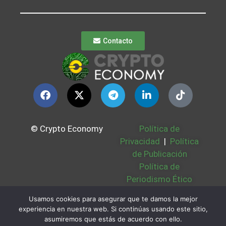
Contacto
© Crypto Economy
Política de
Privacidad
|
Política
de Publicación
Política de
Periodismo Ético
Política Cookies
|
Usamos cookies para asegurar que te damos la mejor
Bases Legales
|
experiencia en nuestra web. Si continúas usando este sitio,
Partners
|
Sobre
asumiremos que estás de acuerdo con ello.