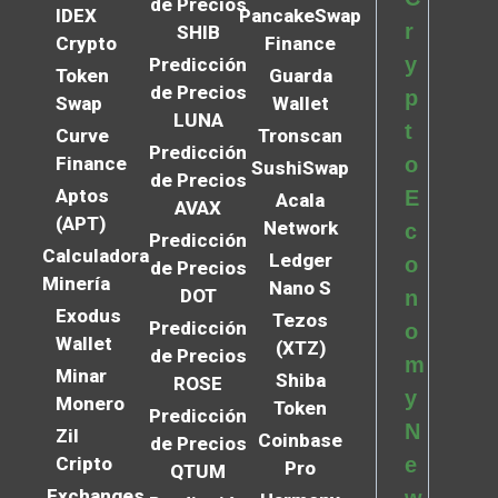
de Precios
IDEX
PancakeSwap
r
SHIB
Crypto
Finance
y
Predicción
Token
Guarda
de Precios
p
Swap
Wallet
LUNA
t
Curve
Tronscan
Predicción
Finance
o
SushiSwap
de Precios
Aptos
E
Acala
AVAX
(APT)
Network
c
Predicción
Calculadora
Ledger
o
de Precios
Minería
Nano S
DOT
n
Exodus
Tezos
Predicción
o
Wallet
(XTZ)
de Precios
m
Minar
Shiba
ROSE
y
Monero
Token
Predicción
N
Zil
Coinbase
de Precios
Cripto
e
Pro
QTUM
Exchanges