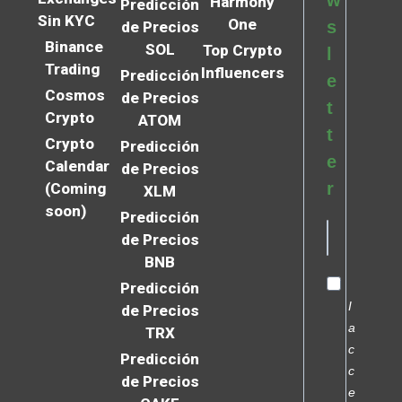
w
Harmony
Predicción
Sin KYC
One
s
de Precios
Binance
SOL
Top Crypto
l
Trading
Influencers
Predicción
e
Cosmos
de Precios
t
Crypto
ATOM
t
Crypto
Predicción
e
Calendar
de Precios
r
(Coming
XLM
soon)
Predicción
de Precios
BNB
Predicción
I
de Precios
a
TRX
c
Predicción
c
de Precios
e