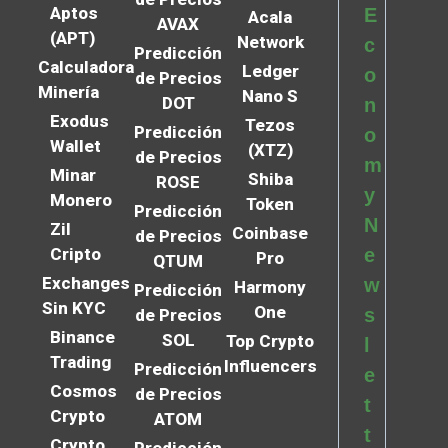
Aptos
E
Acala
AVAX
(APT)
Network
c
Predicción
Calculadora
Ledger
o
de Precios
Minería
Nano S
DOT
n
Exodus
Tezos
Predicción
o
Wallet
(XTZ)
de Precios
m
Minar
Shiba
ROSE
y
Monero
Token
Predicción
N
Zil
Coinbase
de Precios
Cripto
e
Pro
QTUM
Exchanges
w
Harmony
Predicción
Sin KYC
One
s
de Precios
Binance
SOL
Top Crypto
l
Trading
Influencers
Predicción
e
Cosmos
de Precios
t
Crypto
ATOM
t
Crypto