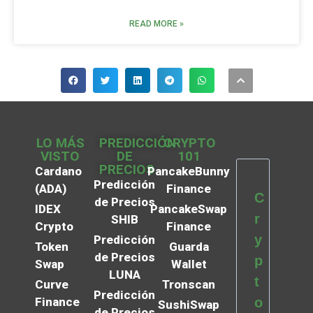
READ MORE »
LO MÁS
PREDICCIÓN
CRYPTO
VISTO
DE
101
PRECIOS
Cardano
PancakeBunny
Predicción
(ADA)
Finance
C
de Precios
IDEX
PancakeSwap
r
SHIB
Crypto
Finance
y
Predicción
Token
Guarda
de Precios
p
Swap
Wallet
LUNA
t
Curve
Tronscan
Predicción
Finance
o
SushiSwap
de Precios