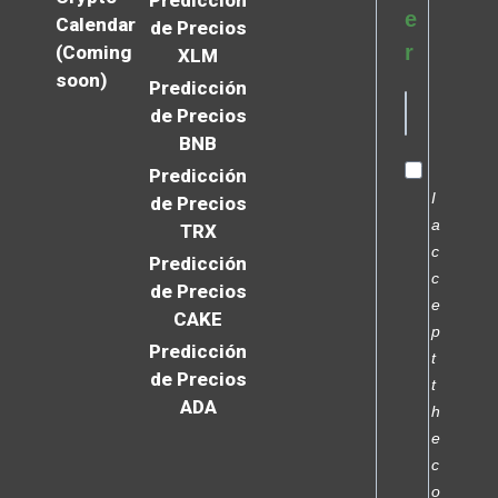
Predicción
e
Calendar
de Precios
r
(Coming
XLM
soon)
Predicción
de Precios
BNB
Predicción
I
de Precios
a
TRX
c
Predicción
c
de Precios
e
CAKE
p
Predicción
t
de Precios
t
ADA
h
e
c
o