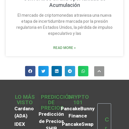
Acumulación
El mercado de criptomonedas atraviesa una nueva
etapa de incertidumbre marcada por la presión
regulatoria en Estados Unidos, la pérdida de impulso
especulativo y las
READ MORE »
LO MÁS
PREDICCIÓN
CRYPTO
VISTO
DE
101
PRECIOS
Cardano
PancakeBunny
Predicción
(ADA)
Finance
C
de Precios
IDEX
PancakeSwap
r
SHIB