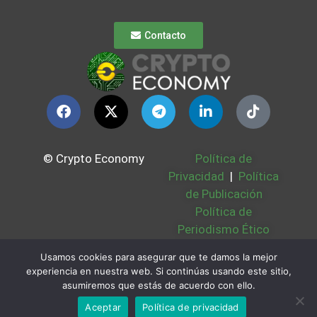
Contacto
© Crypto Economy
Política de
Privacidad
|
Política
de Publicación
Política de
Periodismo Ético
Política Cookies
|
Usamos cookies para asegurar que te damos la mejor
Bases Legales
|
experiencia en nuestra web. Si continúas usando este sitio,
Partners
|
Sobre
asumiremos que estás de acuerdo con ello.
Nosotros
Aceptar
Política de privacidad