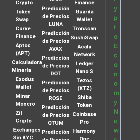
Crypto
Finance
y
Predicción
Token
Guarda
de Precios
p
Swap
Wallet
LUNA
t
Curve
Tronscan
Predicción
Finance
o
SushiSwap
de Precios
Aptos
E
Acala
AVAX
(APT)
Network
c
Predicción
Calculadora
Ledger
o
de Precios
Minería
Nano S
DOT
n
Exodus
Tezos
Predicción
o
Wallet
(XTZ)
de Precios
m
Minar
Shiba
ROSE
y
Monero
Token
Predicción
N
Zil
Coinbase
de Precios
Cripto
e
Pro
QTUM
Exchanges
w
Harmony
Predicción
Sin KYC
One
s
de Precios