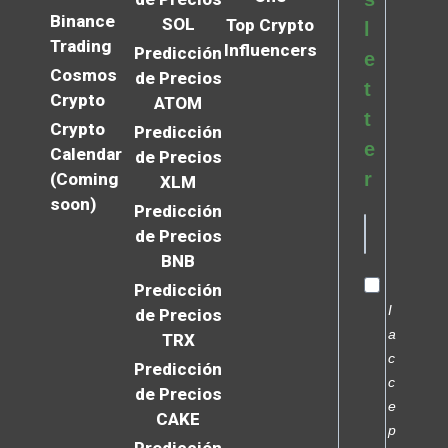
Binance
SOL
Top Crypto
l
Trading
Influencers
Predicción
e
Cosmos
de Precios
t
Crypto
ATOM
t
Crypto
Predicción
e
Calendar
de Precios
r
(Coming
XLM
soon)
Predicción
de Precios
BNB
Predicción
I
de Precios
a
TRX
c
Predicción
c
de Precios
e
CAKE
p