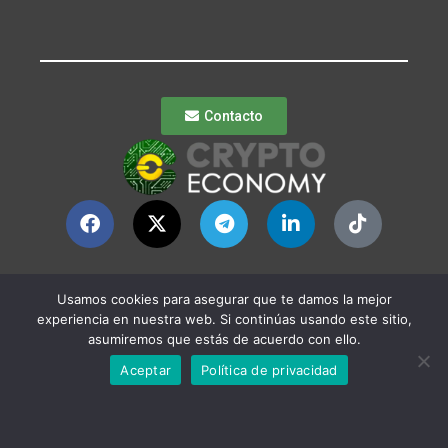
Contacto
© Crypto Economy
Política de
Usamos cookies para asegurar que te damos la mejor
Privacidad
|
Política
experiencia en nuestra web. Si continúas usando este sitio,
de Publicación
asumiremos que estás de acuerdo con ello.
Política de
Aceptar
Política de privacidad
Periodismo Ético
Política Cookies
|
Bases Legales
|