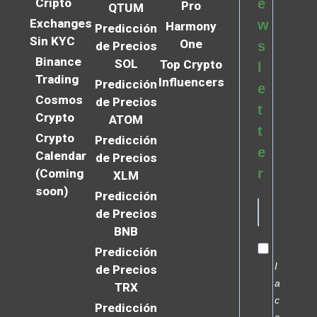
Cripto
e
Pro
QTUM
Exchanges
w
Harmony
Predicción
Sin KYC
One
s
de Precios
Binance
SOL
Top Crypto
l
Trading
Influencers
Predicción
e
Cosmos
de Precios
t
Crypto
ATOM
t
Crypto
Predicción
e
Calendar
de Precios
r
(Coming
XLM
soon)
Predicción
de Precios
BNB
Predicción
I
de Precios
a
TRX
c
Predicción