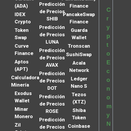
Predicción
(ADA)
Finance
C
de Precios
IDEX
PancakeSwap
r
SHIB
Crypto
Finance
y
Predicción
Token
Guarda
de Precios
p
Swap
Wallet
LUNA
t
Curve
Tronscan
Predicción
Finance
o
SushiSwap
de Precios
Aptos
E
Acala
AVAX
(APT)
Network
c
Predicción
Calculadora
Ledger
o
de Precios
Minería
Nano S
DOT
n
Exodus
Tezos
Predicción
o
Wallet
(XTZ)
de Precios
m
Minar
Shiba
ROSE
y
Monero
Token
Predicción
N
Zil
Coinbase
de Precios