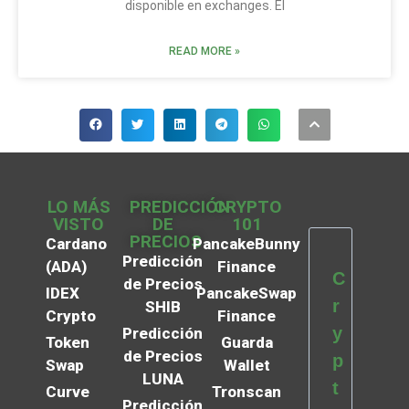
disponible en exchanges. El
READ MORE »
LO MÁS
PREDICCIÓN
CRYPTO
VISTO
DE
101
PRECIOS
Cardano
PancakeBunny
Predicción
(ADA)
Finance
C
de Precios
IDEX
PancakeSwap
r
SHIB
Crypto
Finance
y
Predicción
Token
Guarda
de Precios
p
Swap
Wallet
LUNA
t
Curve
Tronscan
Predicción