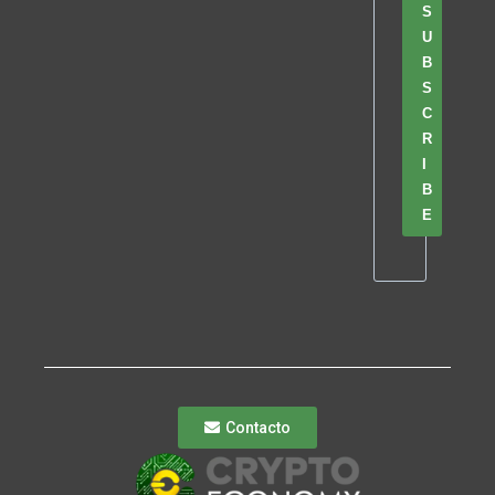
S
U
B
S
C
R
I
B
E
Contacto