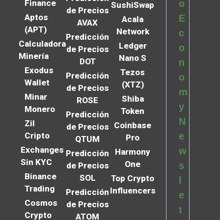
Finance
o
SushiSwap
de Precios
Aptos
E
Acala
AVAX
(APT)
Network
c
Predicción
Calculadora
Ledger
o
de Precios
Minería
Nano S
DOT
n
Exodus
Tezos
Predicción
o
Wallet
(XTZ)
de Precios
m
Minar
Shiba
ROSE
y
Monero
Token
Predicción
N
Zil
Coinbase
de Precios
Cripto
e
Pro
QTUM
Exchanges
w
Harmony
Predicción
Sin KYC
One
s
de Precios
Binance
SOL
Top Crypto
l
Trading
Influencers
Predicción
e
Cosmos
de Precios
t
Crypto
ATOM