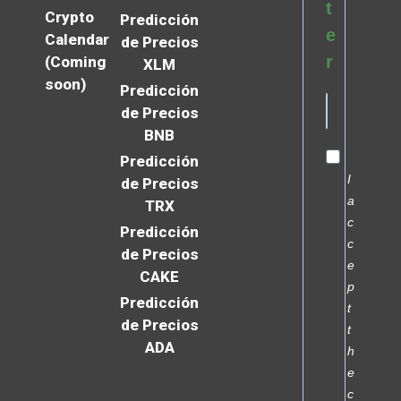
t
Crypto
Predicción
e
Calendar
de Precios
r
(Coming
XLM
soon)
Predicción
de Precios
BNB
Predicción
I
de Precios
a
TRX
c
Predicción
c
de Precios
e
CAKE
p
Predicción
t
de Precios
t
ADA
h
e
c