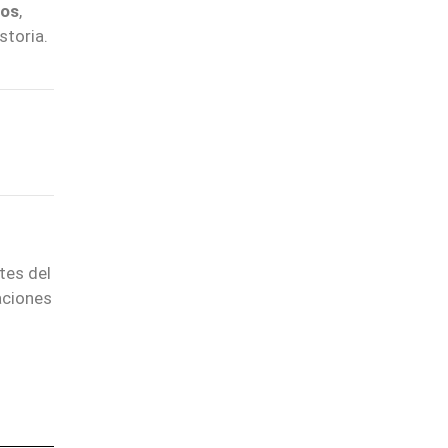
ros
,
storia.
tes del
aciones