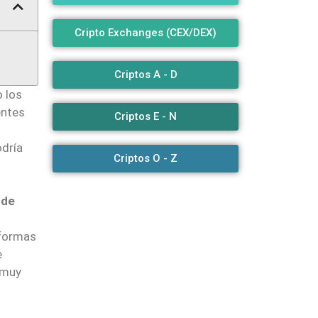
Cripto Exchanges (CEX/DEX)
Criptos A - D
 los
entes
Criptos E - N
odría
Criptos O - Z
 de
aformas
e
 muy