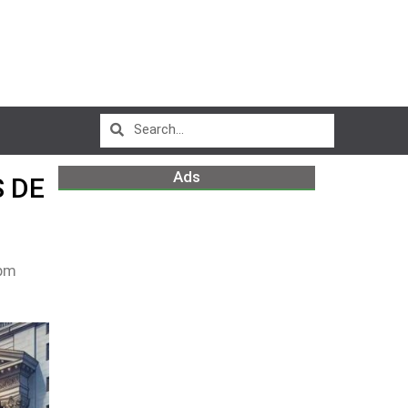
Ads
 DE
pm