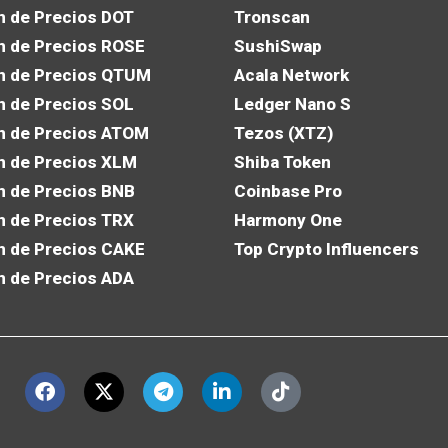
n de Precios DOT
Tronscan
n de Precios ROSE
SushiSwap
n de Precios QTUM
Acala Network
n de Precios SOL
Ledger Nano S
n de Precios ATOM
Tezos (XTZ)
n de Precios XLM
Shiba Token
n de Precios BNB
Coinbase Pro
n de Precios TRX
Harmony One
n de Precios CAKE
Top Crypto Influencers
n de Precios ADA