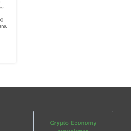
de
ers
00
ana,
Crypto Economy