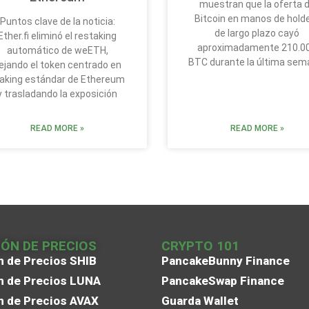
muestran que la oferta 
Bitcoin en manos de hold
Puntos clave de la noticia:
de largo plazo cayó
Ether.fi eliminó el restaking
aproximadamente 210.0
automático de weETH,
BTC durante la última sem
ejando el token centrado en
aking estándar de Ethereum
y trasladando la exposición
READ MORE »
READ MORE »
IÓN DE PRECIOS
CRYPTO 101
n de Precios SHIB
PancakeBunny Finance
n de Precios LUNA
PancakeSwap Finance
n de Precios AVAX
Guarda Wallet