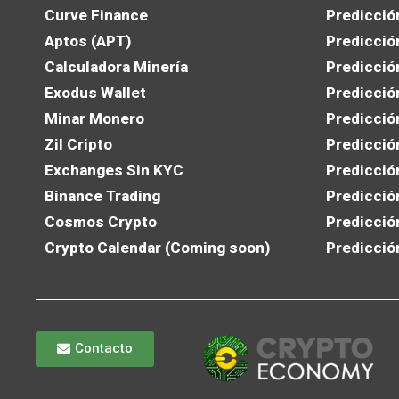
Curve Finance
Predicció
Aptos (APT)
Predicció
Calculadora Minería
Predicció
Exodus Wallet
Predicció
Minar Monero
Predicció
Zil Cripto
Predicció
Exchanges Sin KYC
Predicció
Binance Trading
Predicció
Cosmos Crypto
Predicció
Crypto Calendar (Coming soon)
Predicció
Contacto