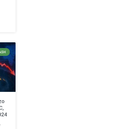
ASH
zo
C,
024
e