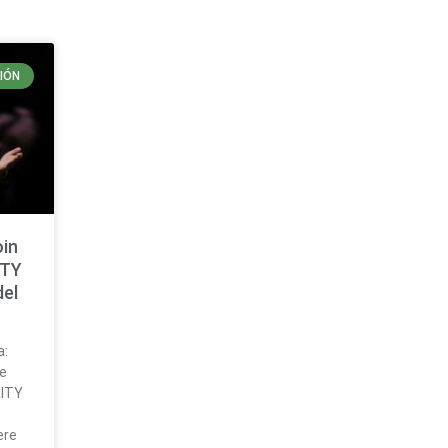
IÓN
oin
ITY
del
a:
ue
RITY
ere