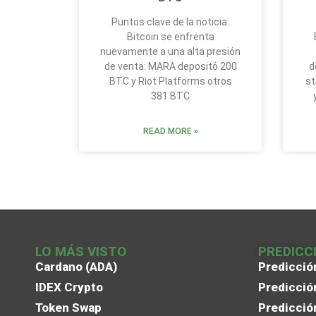
Puntos clave de la noticia:
Bitcoin se enfrenta
nuevamente a una alta presión
de venta: MARA depositó 200
d
BTC y Riot Platforms otros
st
381 BTC
READ MORE »
LO MÁS VISTO
PREDICC
Cardano (ADA)
Predicció
IDEX Crypto
Predicció
Token Swap
Predicció