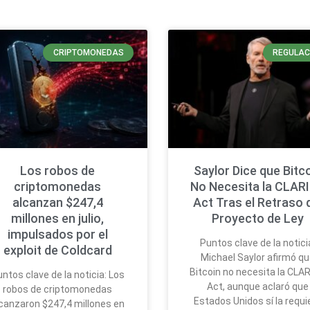
CRIPTOMONEDAS
REGULAC
Los robos de
Saylor Dice que Bitc
criptomonedas
No Necesita la CLAR
alcanzan $247,4
Act Tras el Retraso 
millones en julio,
Proyecto de Ley
impulsados por el
Puntos clave de la notici
exploit de Coldcard
Michael Saylor afirmó q
Bitcoin no necesita la CLA
ntos clave de la noticia: Los
Act, aunque aclaró que
robos de criptomonedas
Estados Unidos sí la requi
canzaron $247,4 millones en