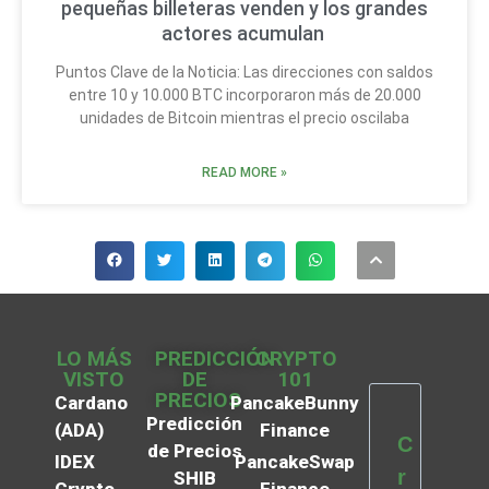
pequeñas billeteras venden y los grandes
actores acumulan
Puntos Clave de la Noticia: Las direcciones con saldos
entre 10 y 10.000 BTC incorporaron más de 20.000
unidades de Bitcoin mientras el precio oscilaba
READ MORE »
LO MÁS
PREDICCIÓN
CRYPTO
VISTO
DE
101
PRECIOS
Cardano
PancakeBunny
Predicción
(ADA)
Finance
C
de Precios
IDEX
PancakeSwap
r
SHIB
Crypto
Finance