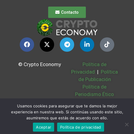
Contacto
© Crypto Economy
Política de
Privacidad
|
Política
de Publicación
Política de
Periodismo Ético
Política Cookies
|
Usamos cookies para asegurar que te damos la mejor
Bases Legales
|
experiencia en nuestra web. Si continúas usando este sitio,
Partners
|
Sobre
asumiremos que estás de acuerdo con ello.
Nosotros
Aceptar
Política de privacidad