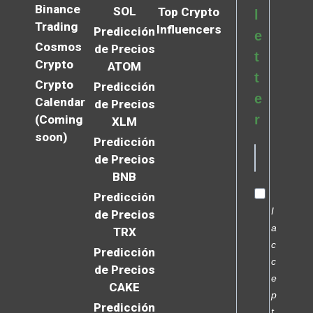
Binance
SOL
Top Crypto
l
Trading
Influencers
Predicción
e
Cosmos
de Precios
t
Crypto
ATOM
t
Crypto
Predicción
e
Calendar
de Precios
r
(Coming
XLM
soon)
Predicción
de Precios
BNB
Predicción
I
de Precios
a
TRX
c
Predicción
c
de Precios
e
CAKE
p
Predicción
t