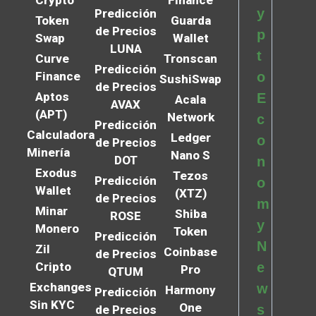
y
Predicción
Token
Guarda
de Precios
p
Swap
Wallet
LUNA
t
Curve
Tronscan
Predicción
Finance
o
SushiSwap
de Precios
Aptos
E
Acala
AVAX
(APT)
Network
c
Predicción
Calculadora
Ledger
o
de Precios
Minería
Nano S
DOT
n
Exodus
Tezos
Predicción
o
Wallet
(XTZ)
de Precios
m
Minar
Shiba
ROSE
y
Monero
Token
Predicción
N
Zil
Coinbase
de Precios
Cripto
e
Pro
QTUM
Exchanges
w
Harmony
Predicción
Sin KYC
One
s
de Precios