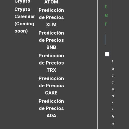
Crypto
ATOM
t
Crypto
Predicción
e
Calendar
de Precios
r
(Coming
XLM
soon)
Predicción
de Precios
BNB
Predicción
I
de Precios
a
TRX
c
Predicción
c
de Precios
e
CAKE
p
Predicción
t
de Precios
t
ADA
h
e