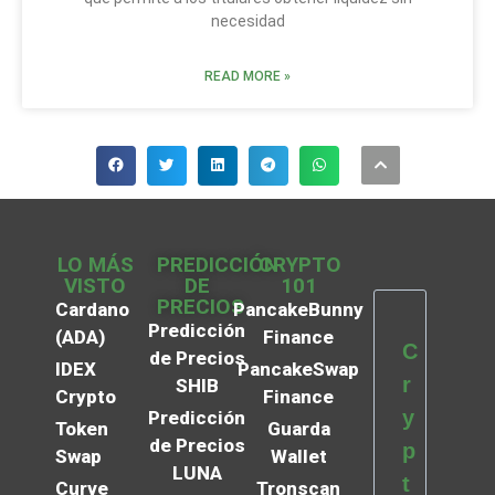
necesidad
READ MORE »
LO MÁS
PREDICCIÓN
CRYPTO
VISTO
DE
101
PRECIOS
Cardano
PancakeBunny
Predicción
(ADA)
Finance
C
de Precios
IDEX
PancakeSwap
r
SHIB
Crypto
Finance
y
Predicción
Token
Guarda
de Precios
p
Swap
Wallet
LUNA
t
Curve
Tronscan