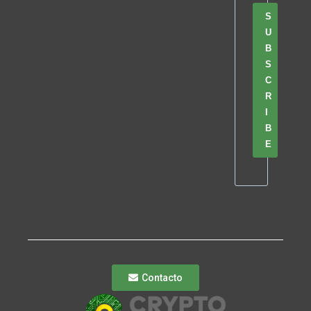
S
U
B
S
C
R
I
B
E
Contacto