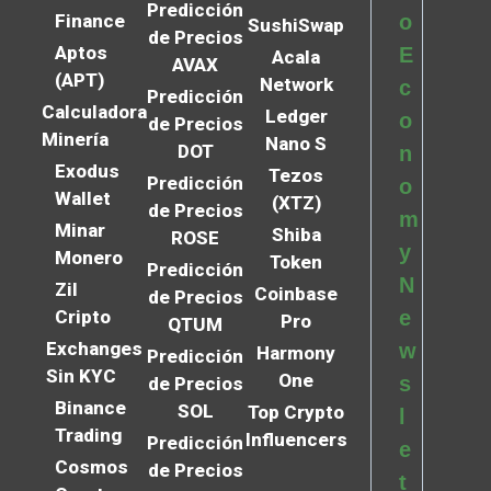
Predicción
Finance
o
SushiSwap
de Precios
Aptos
E
Acala
AVAX
(APT)
Network
c
Predicción
Calculadora
Ledger
o
de Precios
Minería
Nano S
DOT
n
Exodus
Tezos
Predicción
o
Wallet
(XTZ)
de Precios
m
Minar
Shiba
ROSE
y
Monero
Token
Predicción
N
Zil
Coinbase
de Precios
Cripto
e
Pro
QTUM
Exchanges
w
Harmony
Predicción
Sin KYC
One
s
de Precios
Binance
SOL
Top Crypto
l
Trading
Influencers
Predicción
e
Cosmos
de Precios
t