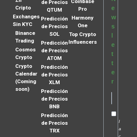
Zil
Coinbase
de Precios
Cripto
e
Pro
QTUM
Exchanges
w
Harmony
Predicción
Sin KYC
One
s
de Precios
Binance
SOL
Top Crypto
l
Trading
Influencers
Predicción
e
Cosmos
de Precios
t
Crypto
ATOM
t
Crypto
Predicción
e
Calendar
de Precios
r
(Coming
XLM
soon)
Predicción
de Precios
BNB
Predicción
I
de Precios
a
TRX
c