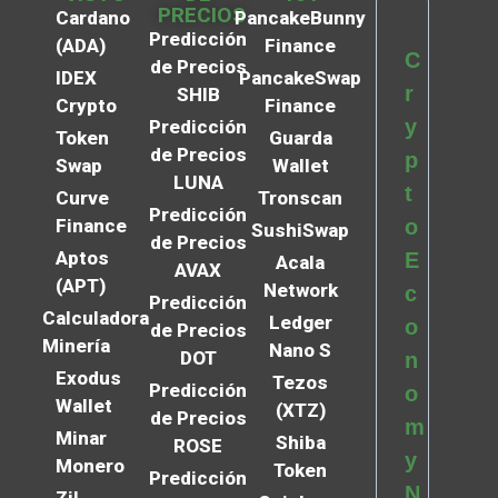
PRECIOS
Cardano
PancakeBunny
Predicción
(ADA)
Finance
C
de Precios
IDEX
PancakeSwap
r
SHIB
Crypto
Finance
y
Predicción
Token
Guarda
de Precios
p
Swap
Wallet
LUNA
t
Curve
Tronscan
Predicción
Finance
o
SushiSwap
de Precios
Aptos
E
Acala
AVAX
(APT)
Network
c
Predicción
Calculadora
Ledger
o
de Precios
Minería
Nano S
DOT
n
Exodus
Tezos
Predicción
o
Wallet
(XTZ)
de Precios
m
Minar
Shiba
ROSE
y
Monero
Token
Predicción
N