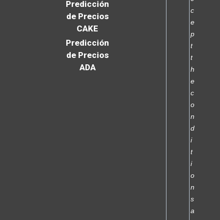
Predicción
c
de Precios
e
CAKE
p
Predicción
t
de Precios
t
ADA
h
e
c
o
n
d
i
t
i
o
n
s
a