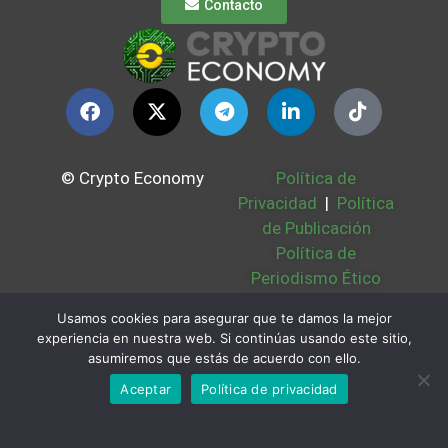
Contacto
© Crypto Economy
Política de
Privacidad
|
Política
de Publicación
Política de
Periodismo Ético
Política Cookies
|
Usamos cookies para asegurar que te damos la mejor
Bases Legales
|
experiencia en nuestra web. Si continúas usando este sitio,
Partners
|
Sobre
asumiremos que estás de acuerdo con ello.
Nosotros
Aceptar
Política de privacidad