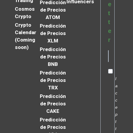
Trading
Influencers
Predicción
e
Cosmos
de Precios
t
Crypto
ATOM
t
Crypto
Predicción
e
Calendar
de Precios
r
(Coming
XLM
soon)
Predicción
de Precios
BNB
Predicción
I
de Precios
a
TRX
c
Predicción
c
de Precios
e
CAKE
p
Predicción
t
de Precios
t