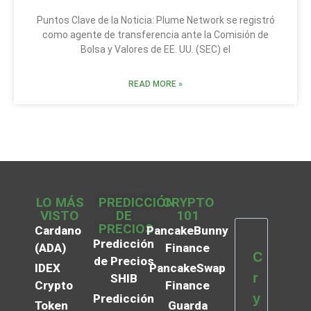
Puntos Clave de la Noticia: Plume Network se registró
como agente de transferencia ante la Comisión de
Bolsa y Valores de EE. UU. (SEC) el
READ MORE »
LO MÁS
PREDICCIÓN
CRYPTO
VISTO
DE
101
PRECIOS
Cardano
PancakeBunny
Predicción
(ADA)
Finance
C
de Precios
IDEX
PancakeSwap
r
SHIB
Crypto
Finance
y
Predicción
Token
Guarda