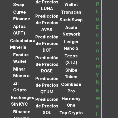
de Precios
p
Swap
Wallet
LUNA
t
Curve
Tronscan
Predicción
Finance
o
SushiSwap
de Precios
Aptos
E
Acala
AVAX
(APT)
Network
c
Predicción
Calculadora
Ledger
o
de Precios
Minería
Nano S
DOT
n
Exodus
Tezos
Predicción
o
Wallet
(XTZ)
de Precios
m
Minar
Shiba
ROSE
y
Monero
Token
Predicción
N
Zil
Coinbase
de Precios
Cripto
e
Pro
QTUM
Exchanges
w
Harmony
Predicción
Sin KYC
One
s
de Precios
Binance
SOL
Top Crypto
l