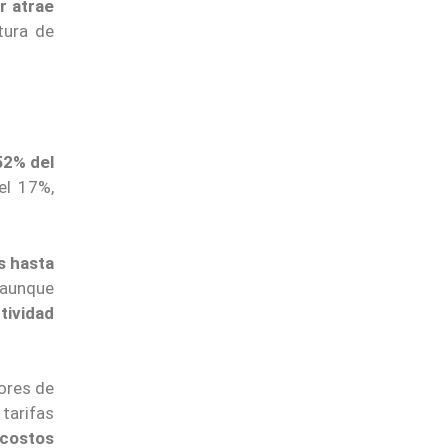
r atrae
tura de
52% del
el 17%,
s hasta
 aunque
tividad
ores de
tarifas
costos