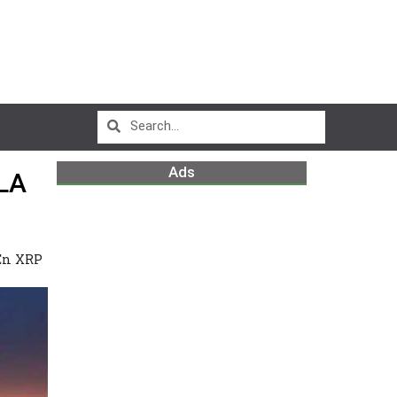
Ads
LA
 En XRP