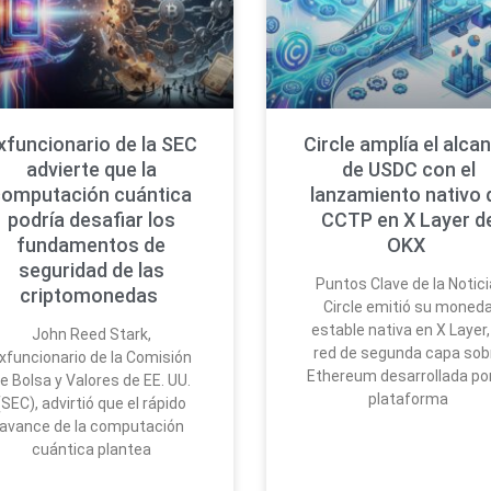
xfuncionario de la SEC
Circle amplía el alca
advierte que la
de USDC con el
computación cuántica
lanzamiento nativo 
podría desafiar los
CCTP en X Layer d
fundamentos de
OKX
seguridad de las
Puntos Clave de la Notici
criptomonedas
Circle emitió su moned
estable nativa en X Layer,
John Reed Stark,
red de segunda capa sob
xfuncionario de la Comisión
Ethereum desarrollada por
e Bolsa y Valores de EE. UU.
plataforma
(SEC), advirtió que el rápido
avance de la computación
cuántica plantea