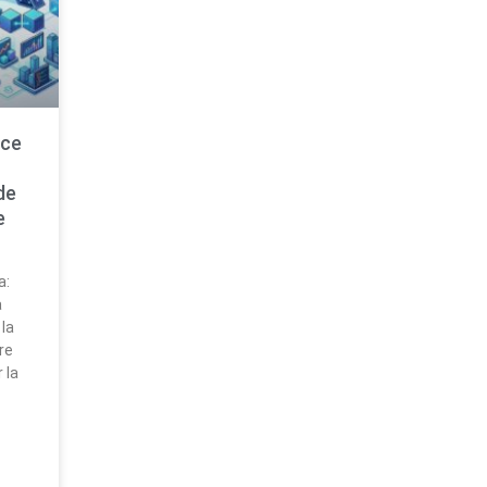
nce
de
e
a:
a
 la
re
 la