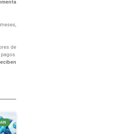
ementa
 meses,
dores de
 pagos.
reciben
AIN