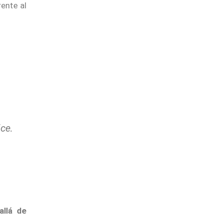
rente al
ce.
allá de