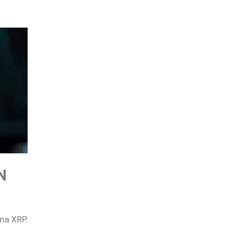
N
ma XRP.