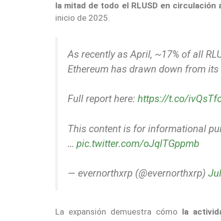
la mitad de todo el RLUSD en circulación
inicio de 2025.
As recently as April, ~17% of all R
Ethereum has drawn down from its 
Full report here:
https://t.co/ivQsTf
This content is for informational p
…
pic.twitter.com/oJqlTGppmb
— evernorthxrp (@evernorthxrp)
Ju
La expansión demuestra cómo
la activi