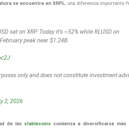
 ahora se encuentra en XRPL
, una diferencia importante f
LUSD sat on XRP. Today it’s ~52% while RLUSD on
February peak near $1.24B.
oc2J
urposes only and does not constitute investment advi
ly 2, 2026
dad de las
stablecoins
comienza a diversificarse más 