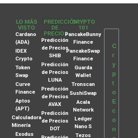
LO MÁS
PREDICCIÓN
CRYPTO
VISTO
DE
101
PRECIOS
Cardano
PancakeBunny
Predicción
(ADA)
Finance
C
de Precios
IDEX
PancakeSwap
r
SHIB
Crypto
Finance
y
Predicción
Token
Guarda
de Precios
p
Swap
Wallet
LUNA
t
Curve
Tronscan
Predicción
Finance
o
SushiSwap
de Precios
Aptos
E
Acala
AVAX
(APT)
Network
c
Predicción
Calculadora
Ledger
o
de Precios
Minería
Nano S
DOT
n
Exodus
Tezos
Predicción