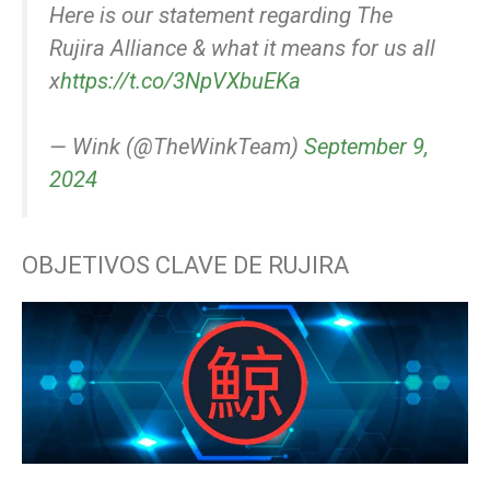
Here is our statement regarding The
Rujira Alliance & what it means for us all
x
https://t.co/3NpVXbuEKa
— Wink (@TheWinkTeam)
September 9,
2024
OBJETIVOS CLAVE DE RUJIRA