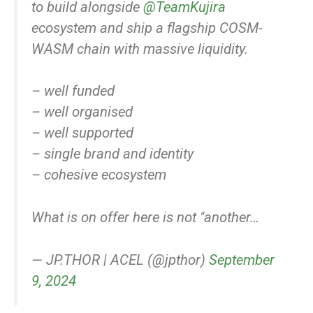
to build alongside
@TeamKujira
ecosystem and ship a flagship COSM-
WASM chain with massive liquidity.
– well funded
– well organised
– well supported
– single brand and identity
– cohesive ecosystem
What is on offer here is not "another…
— JP.THOR | ACEL (@jpthor)
September
9, 2024