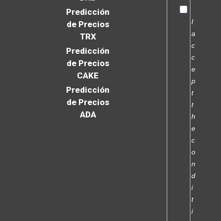
Predicción
I
de Precios
a
TRX
c
Predicción
c
de Precios
e
CAKE
p
Predicción
t
de Precios
t
ADA
h
e
c
o
n
d
i
t
i