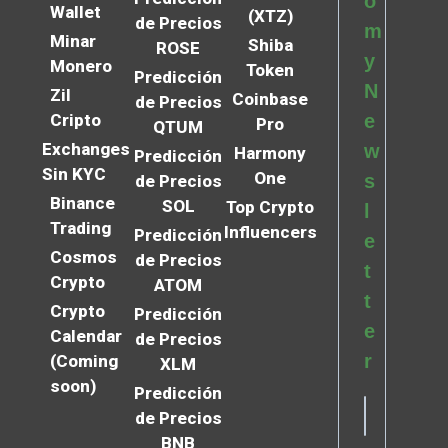
o
Wallet
(XTZ)
de Precios
m
Minar
Shiba
ROSE
y
Monero
Token
Predicción
N
Zil
Coinbase
de Precios
Cripto
e
Pro
QTUM
Exchanges
w
Harmony
Predicción
Sin KYC
One
s
de Precios
Binance
SOL
Top Crypto
l
Trading
Influencers
Predicción
e
Cosmos
de Precios
t
Crypto
ATOM
t
Crypto
Predicción
e
Calendar
de Precios
r
(Coming
XLM
soon)
Predicción
de Precios
BNB