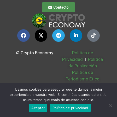
Contacto
© Crypto Economy
Política de
Privacidad
|
Política
de Publicación
Política de
Periodismo Ético
Política Cookies
|
Usamos cookies para asegurar que te damos la mejor
Bases Legales
|
experiencia en nuestra web. Si continúas usando este sitio,
Partners
|
Sobre
asumiremos que estás de acuerdo con ello.
Nosotros
Aceptar
Política de privacidad