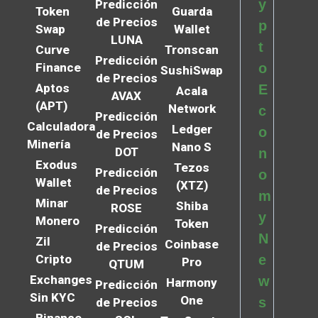
y
Predicción
Token
Guarda
de Precios
p
Swap
Wallet
LUNA
t
Curve
Tronscan
Predicción
Finance
o
SushiSwap
de Precios
Aptos
E
Acala
AVAX
(APT)
Network
c
Predicción
Calculadora
Ledger
o
de Precios
Minería
Nano S
DOT
n
Exodus
Tezos
Predicción
o
Wallet
(XTZ)
de Precios
m
Minar
Shiba
ROSE
y
Monero
Token
Predicción
N
Zil
Coinbase
de Precios
Cripto
e
Pro
QTUM
Exchanges
w
Harmony
Predicción
Sin KYC
One
s
de Precios
Binance