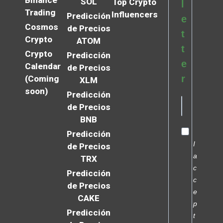
SOL
Top Crypto
l
Trading
Influencers
Predicción
e
Cosmos
de Precios
t
Crypto
ATOM
t
Crypto
Predicción
e
Calendar
de Precios
r
(Coming
XLM
soon)
Predicción
de Precios
BNB
Predicción
I
de Precios
a
TRX
c
Predicción
c
de Precios
e
CAKE
p
Predicción
t