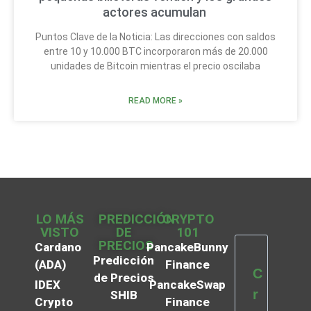
actores acumulan
Puntos Clave de la Noticia: Las direcciones con saldos
entre 10 y 10.000 BTC incorporaron más de 20.000
unidades de Bitcoin mientras el precio oscilaba
READ MORE »
LO MÁS
PREDICCIÓN
CRYPTO
VISTO
DE
101
PRECIOS
Cardano
PancakeBunny
Predicción
(ADA)
Finance
C
de Precios
IDEX
PancakeSwap
r
SHIB
Crypto
Finance