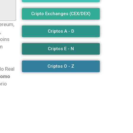
Cripto Exchanges (CEX/DEX)
hereum,
Criptos A - D
,
coins
en
Criptos E - N
Criptos O - Z
do Real
como
rio