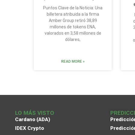
Puntos Clave de la Noticia: Una
billetera atribuida a la firma
Amber Group retiró 38,89
millones de tokens ENA,
valorados en 3,58 millones de
dólares,
o
READ MORE »
LO MÁS VISTO
PREDICC
Cardano (ADA)
Predicció
IDEX Crypto
Predicció