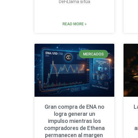
DeFiLlama sitúa
READ MORE »
MERCADOS
Gran compra de ENA no
L
logra generar un
impulso mientras los
compradores de Ethena
a
permanecen al margen