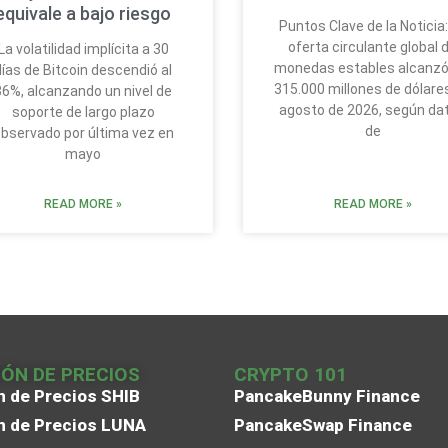
equivale a bajo riesgo
Puntos Clave de la Noticia:
oferta circulante global 
La volatilidad implícita a 30
monedas estables alcanzó
días de Bitcoin descendió al
315.000 millones de dólare
36%, alcanzando un nivel de
agosto de 2026, según da
soporte de largo plazo
de
bservado por última vez en
mayo
READ MORE »
READ MORE »
IÓN DE PRECIOS
CRYPTO 101
n de Precios SHIB
PancakeBunny Finance
n de Precios LUNA
PancakeSwap Finance