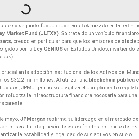
nto de su segundo fondo monetario tokenizado en la red Et
ey Market Fund (JLTXX)
. Se trata de un vehículo financiero
ssets,
creado en particular para que los emisores de stable
xigidos por la
Ley GENIUS
en Estados Unidos, invirtiendo 
epos).
crucial en la adopción institucional de los Activos del Mun
os $32.2 mil millones. Al utilizar una
blockchain pública 
líquidos, JPMorgan no solo agiliza el cumplimiento regulato
n refuerza la infraestructura financiera necesaria para una
nsparente.
 de mayo,
JPMorgan
reafirma su liderazgo en el mercado de
 sector será la integración de estos fondos por parte de los
ntizar la estabilidad y legalidad de sus activos en suelo