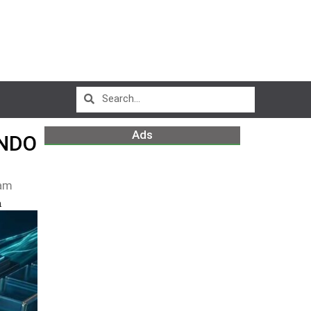
Ads
UNDO
am
m