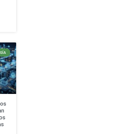
GÍA
los
an
gos
as