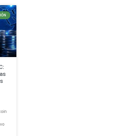
IÓN
C:
cas
es
coin
e
ivo