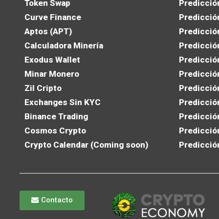
Token Swap
Predicció
Curve Finance
Predicció
Aptos (APT)
Predicció
Calculadora Minería
Predicció
Exodus Wallet
Predicció
Minar Monero
Predicció
Zil Cripto
Predicció
Exchanges Sin KYC
Predicció
Binance Trading
Predicció
Cosmos Crypto
Predicció
Crypto Calendar (Coming soon)
Predicció
Contacto