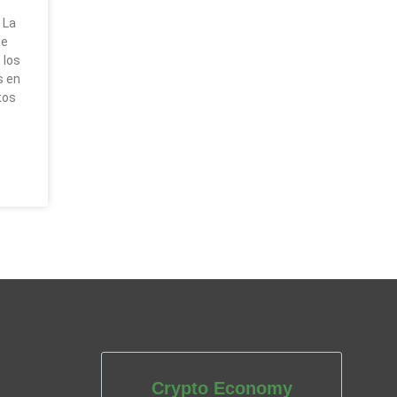
 La
de
 los
s en
tos
Crypto Economy