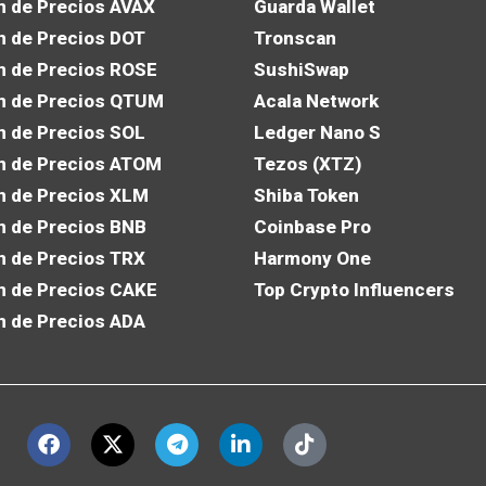
n de Precios AVAX
Guarda Wallet
n de Precios DOT
Tronscan
n de Precios ROSE
SushiSwap
n de Precios QTUM
Acala Network
n de Precios SOL
Ledger Nano S
n de Precios ATOM
Tezos (XTZ)
n de Precios XLM
Shiba Token
n de Precios BNB
Coinbase Pro
n de Precios TRX
Harmony One
n de Precios CAKE
Top Crypto Influencers
n de Precios ADA