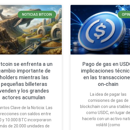
NOTICIAS BITCOIN
OPIN
itcoin se enfrenta a un
Pago de gas en USD
cambio importante de
implicaciones técni
holders mientras las
en las transaccion
pequeñas billeteras
on‑chain
venden y los grandes
La idea de pagar las
actores acumulan
comisiones de gas de
blockchain con una stable
ntos Clave de la Noticia: Las
como USDC, en lugar d
irecciones con saldos entre
hacerlo con un activo nat
0 y 10.000 BTC incorporaron
volátil (como
más de 20.000 unidades de