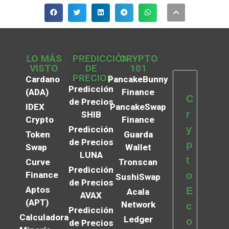
LO MÁS
PREDICCIÓN
CRYPTO
VISTO
DE
101
PRECIOS
Cardano
PancakeBunny
Predicción
(ADA)
Finance
C
de Precios
IDEX
PancakeSwap
r
SHIB
Crypto
Finance
y
Predicción
Token
Guarda
de Precios
p
Swap
Wallet
LUNA
t
Curve
Tronscan
Predicción
Finance
o
SushiSwap
de Precios
Aptos
E
Acala
AVAX
(APT)
Network
c
Predicción
Calculadora
Ledger
o
de Precios