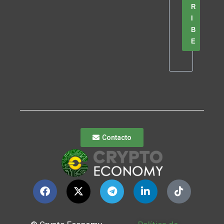
R
I
B
E
Contacto