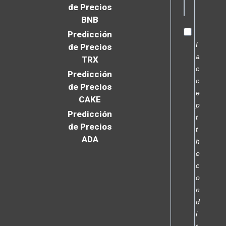
de Precios
BNB
Predicción
I
de Precios
a
TRX
c
Predicción
c
de Precios
e
CAKE
p
Predicción
t
de Precios
t
ADA
h
e
c
o
n
d
i
t