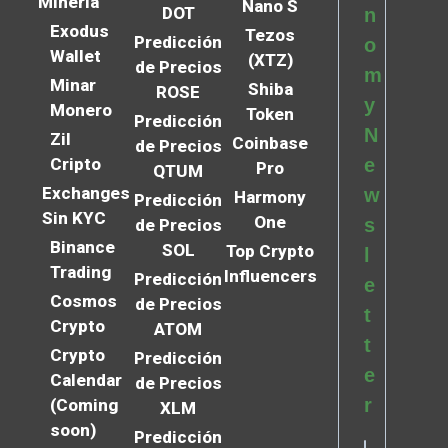
Minería
Nano S
DOT
n
Exodus
Tezos
Predicción
o
Wallet
(XTZ)
de Precios
m
Minar
Shiba
ROSE
y
Monero
Token
Predicción
N
Zil
Coinbase
de Precios
Cripto
e
Pro
QTUM
Exchanges
w
Harmony
Predicción
Sin KYC
One
s
de Precios
Binance
SOL
Top Crypto
l
Trading
Influencers
Predicción
e
Cosmos
de Precios
t
Crypto
ATOM
t
Crypto
Predicción
e
Calendar
de Precios
r
(Coming
XLM
soon)
Predicción