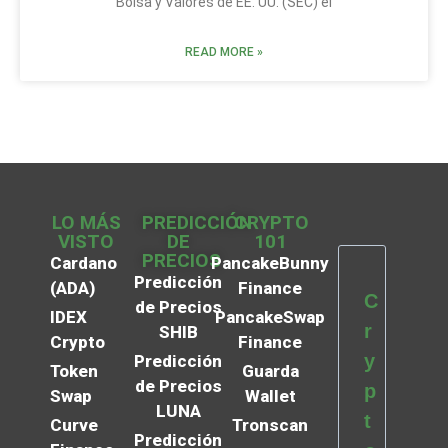
Bolsa y Valores de EE. UU. (SEC) el
READ MORE »
LO MÁS
PREDICCIÓN
CRYPTO
VISTO
DE
101
PRECIOS
Cardano
PancakeBunny
Predicción
(ADA)
Finance
C
de Precios
IDEX
PancakeSwap
r
SHIB
Crypto
Finance
y
Predicción
Token
Guarda
de Precios
p
Swap
Wallet
LUNA
t
Curve
Tronscan
Predicción