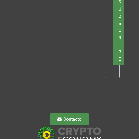
S
U
B
S
C
R
I
B
E
Contacto