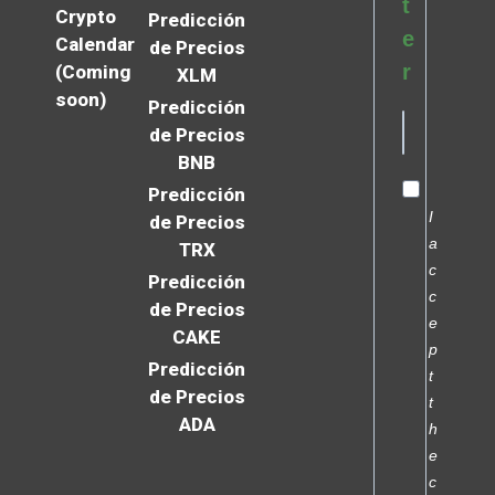
t
Crypto
Predicción
e
Calendar
de Precios
r
(Coming
XLM
soon)
Predicción
de Precios
BNB
Predicción
I
de Precios
a
TRX
c
Predicción
c
de Precios
e
CAKE
p
Predicción
t
de Precios
t
ADA
h
e
c