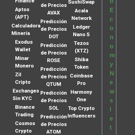
Finance
o
SushiSwap
de Precios
Aptos
E
Acala
AVAX
(APT)
Network
c
Predicción
Calculadora
Ledger
o
de Precios
Minería
Nano S
DOT
n
Exodus
Tezos
Predicción
o
Wallet
(XTZ)
de Precios
m
Minar
Shiba
ROSE
y
Monero
Token
Predicción
N
Zil
Coinbase
de Precios
Cripto
e
Pro
QTUM
Exchanges
w
Harmony
Predicción
Sin KYC
One
s
de Precios
Binance
SOL
Top Crypto
l
Trading
Influencers
Predicción
e
Cosmos
de Precios
t
Crypto
ATOM