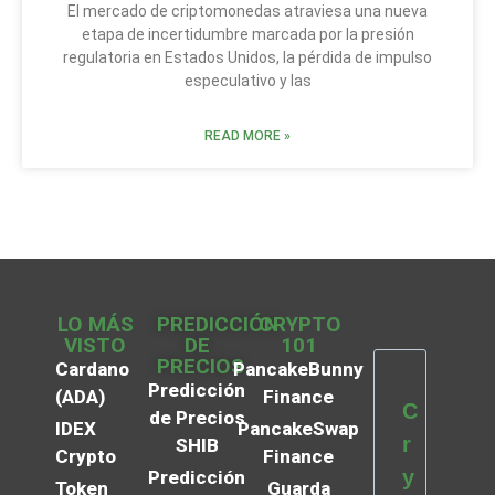
El mercado de criptomonedas atraviesa una nueva
etapa de incertidumbre marcada por la presión
regulatoria en Estados Unidos, la pérdida de impulso
especulativo y las
READ MORE »
LO MÁS
PREDICCIÓN
CRYPTO
VISTO
DE
101
PRECIOS
Cardano
PancakeBunny
Predicción
(ADA)
Finance
C
de Precios
IDEX
PancakeSwap
r
SHIB
Crypto
Finance
y
Predicción
Token
Guarda