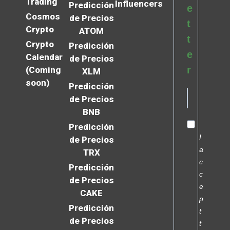
Trading
Influencers
Predicción
e
Cosmos
de Precios
t
Crypto
ATOM
t
Crypto
Predicción
e
Calendar
de Precios
r
(Coming
XLM
soon)
Predicción
de Precios
BNB
Predicción
I
de Precios
a
TRX
c
Predicción
c
de Precios
e
CAKE
p
Predicción
t
de Precios
t