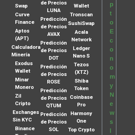
de Precios
p
Swap
Wallet
LUNA
t
Curve
Tronscan
Predicción
Finance
o
SushiSwap
de Precios
Aptos
E
Acala
AVAX
(APT)
Network
c
Predicción
Calculadora
Ledger
o
de Precios
Minería
Nano S
DOT
n
Exodus
Tezos
Predicción
o
Wallet
(XTZ)
de Precios
m
Minar
Shiba
ROSE
y
Monero
Token
Predicción
N
Zil
Coinbase
de Precios
Cripto
e
Pro
QTUM
Exchanges
w
Harmony
Predicción
Sin KYC
One
s
de Precios
Binance
SOL
Top Crypto
l