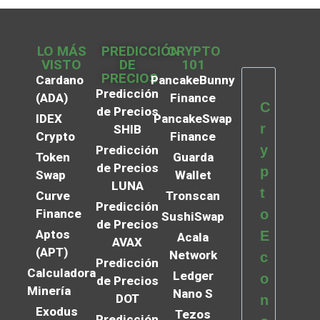
LO MÁS
PREDICCIÓN
CRYPTO
VISTO
DE
101
PRECIOS
Cardano
PancakeBunny
Predicción
(ADA)
Finance
C
de Precios
IDEX
PancakeSwap
r
SHIB
Crypto
Finance
y
Predicción
Token
Guarda
de Precios
p
Swap
Wallet
LUNA
t
Curve
Tronscan
Predicción
Finance
o
SushiSwap
de Precios
Aptos
E
Acala
AVAX
(APT)
Network
c
Predicción
Calculadora
Ledger
o
de Precios
Minería
Nano S
DOT
n
Exodus
Tezos
Predicción