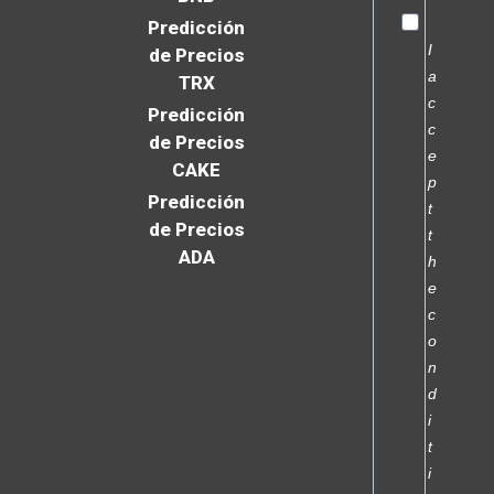
Predicción
I
de Precios
a
TRX
c
Predicción
c
de Precios
e
CAKE
p
Predicción
t
de Precios
t
ADA
h
e
c
o
n
d
i
t
i