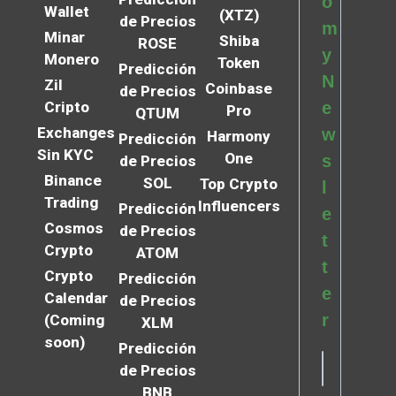
o
Wallet
(XTZ)
de Precios
m
Minar
Shiba
ROSE
y
Monero
Token
Predicción
N
Zil
Coinbase
de Precios
Cripto
e
Pro
QTUM
Exchanges
w
Harmony
Predicción
Sin KYC
One
s
de Precios
Binance
SOL
Top Crypto
l
Trading
Influencers
Predicción
e
Cosmos
de Precios
t
Crypto
ATOM
t
Crypto
Predicción
e
Calendar
de Precios
r
(Coming
XLM
soon)
Predicción
de Precios
BNB