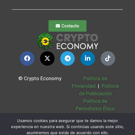
Contacto
© Crypto Economy
Política de
Privacidad
|
Política
de Publicación
Política de
Periodismo Ético
Política Cookies
|
Usamos cookies para asegurar que te damos la mejor
Bases Legales
|
experiencia en nuestra web. Si continúas usando este sitio,
Partners
|
Sobre
asumiremos que estás de acuerdo con ello.