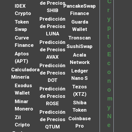
C
de Precios
IDEX
PancakeSwap
r
SHIB
Crypto
Finance
y
Predicción
Token
Guarda
de Precios
p
Swap
Wallet
LUNA
t
Curve
Tronscan
Predicción
Finance
o
SushiSwap
de Precios
Aptos
E
Acala
AVAX
(APT)
Network
c
Predicción
Calculadora
Ledger
o
de Precios
Minería
Nano S
DOT
n
Exodus
Tezos
Predicción
o
Wallet
(XTZ)
de Precios
m
Minar
Shiba
ROSE
y
Monero
Token
Predicción
N
Zil
Coinbase
de Precios
Cripto
e
Pro
QTUM