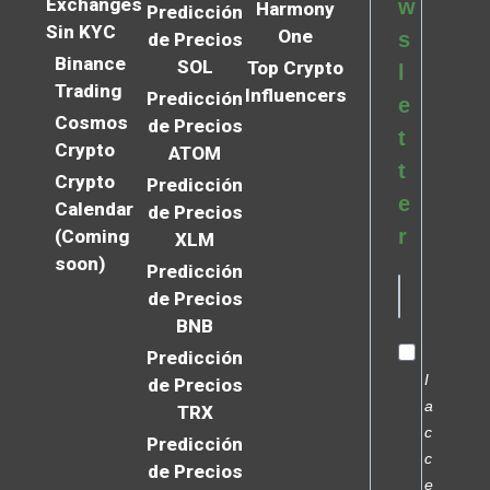
Exchanges
w
Harmony
Predicción
Sin KYC
One
s
de Precios
Binance
SOL
Top Crypto
l
Trading
Influencers
Predicción
e
Cosmos
de Precios
t
Crypto
ATOM
t
Crypto
Predicción
e
Calendar
de Precios
r
(Coming
XLM
soon)
Predicción
de Precios
BNB
Predicción
I
de Precios
a
TRX
c
Predicción
c
de Precios
e