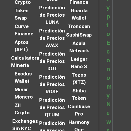
Crypto
Finance
y
Predicción
Token
Guarda
de Precios
p
Swap
Wallet
LUNA
t
Curve
Tronscan
Predicción
Finance
o
SushiSwap
de Precios
Aptos
E
Acala
AVAX
(APT)
Network
c
Predicción
Calculadora
Ledger
o
de Precios
Minería
Nano S
DOT
n
Exodus
Tezos
Predicción
o
Wallet
(XTZ)
de Precios
m
Minar
Shiba
ROSE
y
Monero
Token
Predicción
N
Zil
Coinbase
de Precios
Cripto
e
Pro
QTUM
Exchanges
w
Harmony
Predicción
Sin KYC
One
s
de Precios