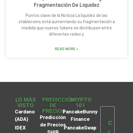
Fragmentación De Liquidez
Puntos clave de la Noticia La liquidez de las
stablecoins está aumentando su fragmentación a
medida que nuevos tokens se distribuyen entre
diferentes redes y
READ MORE »
LO MÁS
PREDICCIÓN
CRYPTO
VISTO
DE
101
PRECIOS
Cardano
PancakeBunny
Predicción
(ADA)
Finance
C
de Precios
IDEX
PancakeSwap
r
SHIB