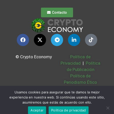
Contacto
© Crypto Economy
Política de
Privacidad
|
Política
de Publicación
Política de
Periodismo Ético
Política Cookies
|
Usamos cookies para asegurar que te damos la mejor
Bases Legales
|
experiencia en nuestra web. Si continúas usando este sitio,
Partners
|
Sobre
asumiremos que estás de acuerdo con ello.
Nosotros
Aceptar
Política de privacidad