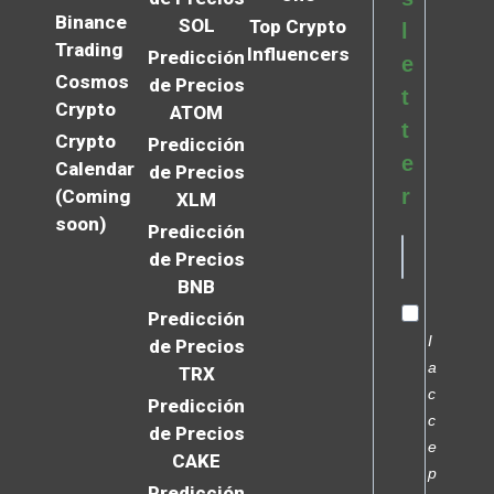
Binance
SOL
Top Crypto
l
Trading
Influencers
Predicción
e
Cosmos
de Precios
t
Crypto
ATOM
t
Crypto
Predicción
e
Calendar
de Precios
r
(Coming
XLM
soon)
Predicción
de Precios
BNB
Predicción
I
de Precios
a
TRX
c
Predicción
c
de Precios
e
CAKE
p
Predicción