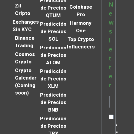
Predicción
N
Zil
Coinbase
de Precios
Cripto
e
Pro
QTUM
Exchanges
w
Harmony
Predicción
Sin KYC
One
s
de Precios
Binance
SOL
Top Crypto
l
Trading
Influencers
Predicción
e
Cosmos
de Precios
t
Crypto
ATOM
t
Crypto
Predicción
e
Calendar
de Precios
r
(Coming
XLM
soon)
Predicción
de Precios
BNB
Predicción
I
de Precios
a
TRX