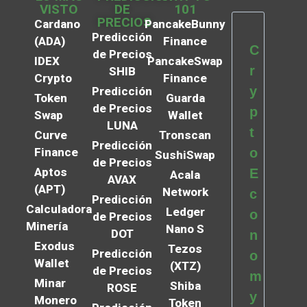
VISTO
DE
101
PRECIOS
Cardano
PancakeBunny
Predicción
(ADA)
Finance
C
de Precios
IDEX
PancakeSwap
r
SHIB
Crypto
Finance
y
Predicción
Token
Guarda
de Precios
p
Swap
Wallet
LUNA
t
Curve
Tronscan
Predicción
Finance
o
SushiSwap
de Precios
Aptos
E
Acala
AVAX
(APT)
Network
c
Predicción
Calculadora
Ledger
o
de Precios
Minería
Nano S
DOT
n
Exodus
Tezos
Predicción
o
Wallet
(XTZ)
de Precios
m
Minar
Shiba
ROSE
y
Monero
Token