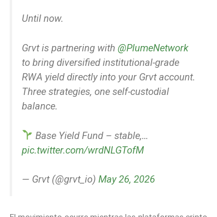
Until now.
Grvt is partnering with
@PlumeNetwork
to bring diversified institutional-grade
RWA yield directly into your Grvt account.
Three strategies, one self-custodial
balance.
Base Yield Fund – stable,…
pic.twitter.com/wrdNLGTofM
— Grvt (@grvt_io)
May 26, 2026
El movimiento ocurre mientras las plataformas cripto