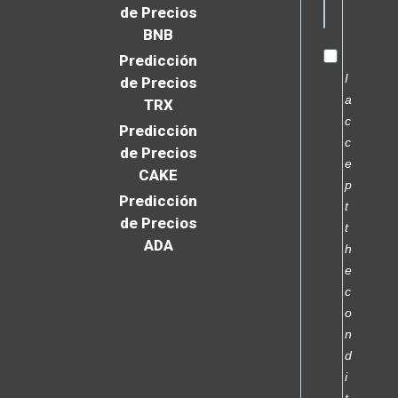
de Precios
BNB
Predicción
I
de Precios
a
TRX
c
Predicción
c
de Precios
e
CAKE
p
Predicción
t
de Precios
t
ADA
h
e
c
o
n
d
i
t