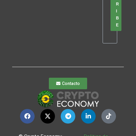
R
I
B
E
Contacto