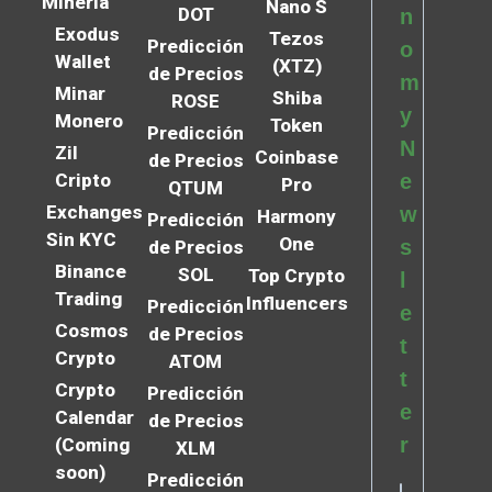
Minería
Nano S
DOT
n
Exodus
Tezos
Predicción
o
Wallet
(XTZ)
de Precios
m
Minar
Shiba
ROSE
y
Monero
Token
Predicción
N
Zil
Coinbase
de Precios
Cripto
e
Pro
QTUM
Exchanges
w
Harmony
Predicción
Sin KYC
One
s
de Precios
Binance
SOL
Top Crypto
l
Trading
Influencers
Predicción
e
Cosmos
de Precios
t
Crypto
ATOM
t
Crypto
Predicción
e
Calendar
de Precios
r
(Coming
XLM
soon)
Predicción