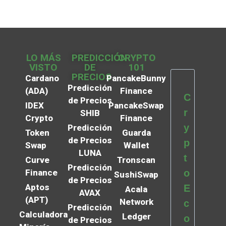
LO MÁS
PREDICCIÓN
CRYPTO
VISTO
DE
101
PRECIOS
Cardano
PancakeBunny
Predicción
(ADA)
Finance
C
de Precios
IDEX
PancakeSwap
r
SHIB
Crypto
Finance
y
Predicción
Token
Guarda
de Precios
p
Swap
Wallet
LUNA
t
Curve
Tronscan
Predicción
Finance
o
SushiSwap
de Precios
Aptos
E
Acala
AVAX
(APT)
Network
c
Predicción
Calculadora
Ledger
o
de Precios