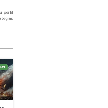
 perfil
rategias
IÓN