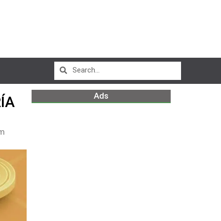
Ads
ÍA
pm