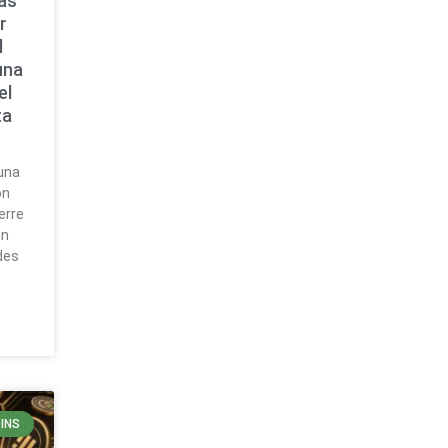
las
r
l
una
el
ta
una
ón
erre
ón
des
INS