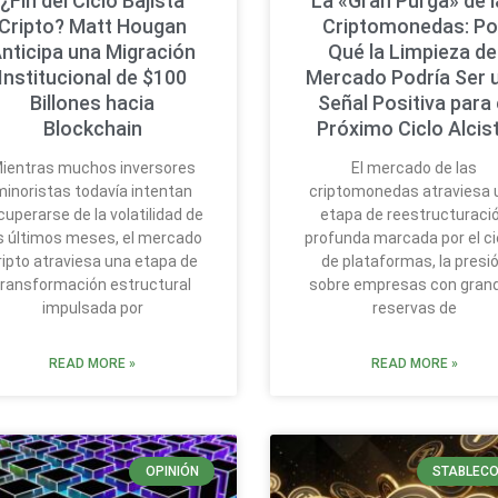
¿Fin del Ciclo Bajista
La «Gran Purga» de 
Cripto? Matt Hougan
Criptomonedas: Po
nticipa una Migración
Qué la Limpieza de
Institucional de $100
Mercado Podría Ser 
Billones hacia
Señal Positiva para 
Blockchain
Próximo Ciclo Alcis
ientras muchos inversores
El mercado de las
minoristas todavía intentan
criptomonedas atraviesa 
cuperarse de la volatilidad de
etapa de reestructuraci
s últimos meses, el mercado
profunda marcada por el ci
ripto atraviesa una etapa de
de plataformas, la presi
transformación estructural
sobre empresas con gran
impulsada por
reservas de
READ MORE »
READ MORE »
OPINIÓN
STABLECO