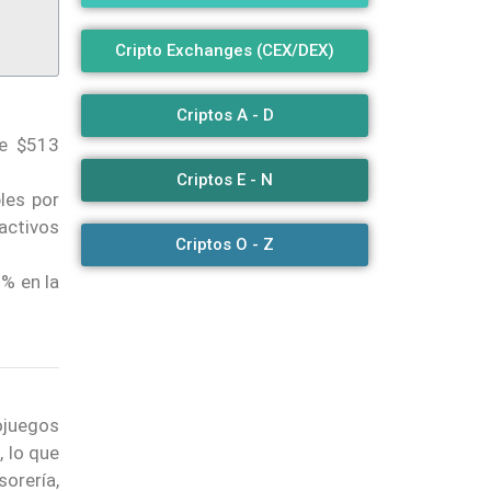
Cripto Exchanges (CEX/DEX)
Criptos A - D
e $513
Criptos E - N
les por
activos
Criptos O - Z
% en la
ojuegos
e
, lo que
sorería,