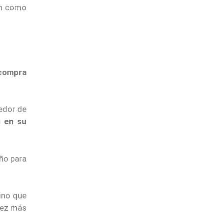
in como
 compra
edor de
s en su
año para
sino que
vez más