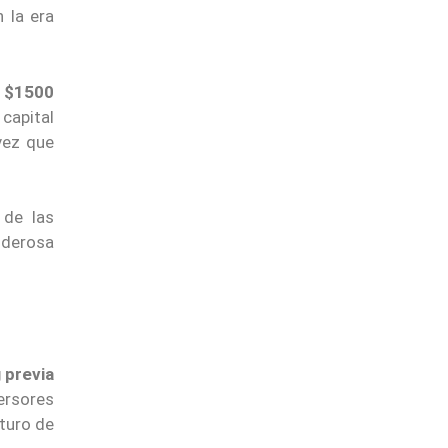
 la era
e $1500
 capital
vez que
 de las
oderosa
 previa
versores
uturo de