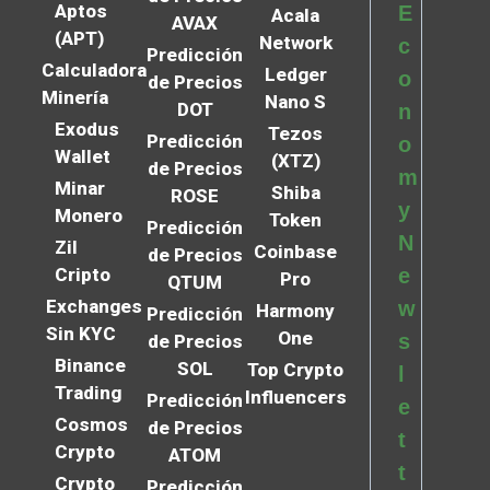
Aptos
E
Acala
AVAX
(APT)
Network
c
Predicción
Calculadora
Ledger
o
de Precios
Minería
Nano S
DOT
n
Exodus
Tezos
Predicción
o
Wallet
(XTZ)
de Precios
m
Minar
Shiba
ROSE
y
Monero
Token
Predicción
N
Zil
Coinbase
de Precios
Cripto
e
Pro
QTUM
Exchanges
w
Harmony
Predicción
Sin KYC
One
s
de Precios
Binance
SOL
Top Crypto
l
Trading
Influencers
Predicción
e
Cosmos
de Precios
t
Crypto
ATOM
t
Crypto
Predicción