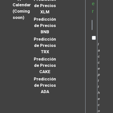
e
Calendar
de Precios
r
(Coming
XLM
soon)
Predicción
de Precios
BNB
Predicción
I
de Precios
a
TRX
c
Predicción
c
de Precios
e
CAKE
p
Predicción
t
de Precios
t
ADA
h
e
c
o