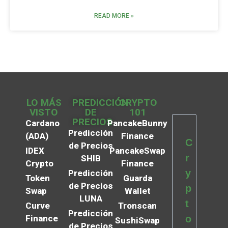
READ MORE »
LO MÁS
PREDICCIÓN
CRYPTO
VISTO
DE
101
PRECIOS
Cardano
PancakeBunny
Predicción
(ADA)
Finance
C
de Precios
IDEX
PancakeSwap
r
SHIB
Crypto
Finance
y
Predicción
Token
Guarda
de Precios
p
Swap
Wallet
LUNA
t
Curve
Tronscan
Predicción
Finance
o
SushiSwap
de Precios