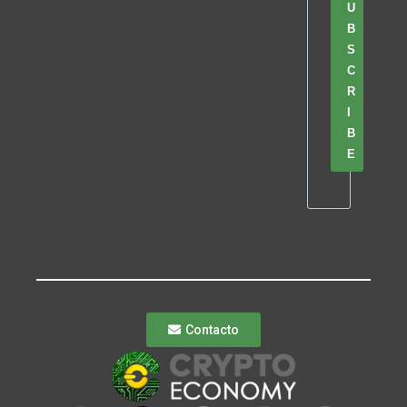
U
B
S
C
R
I
B
E
Contacto