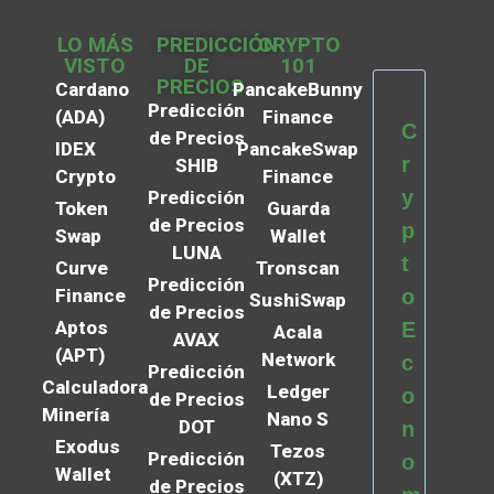
LO MÁS
PREDICCIÓN
CRYPTO
VISTO
DE
101
PRECIOS
Cardano
PancakeBunny
Predicción
(ADA)
Finance
C
de Precios
IDEX
PancakeSwap
r
SHIB
Crypto
Finance
y
Predicción
Token
Guarda
de Precios
p
Swap
Wallet
LUNA
t
Curve
Tronscan
Predicción
Finance
o
SushiSwap
de Precios
Aptos
E
Acala
AVAX
(APT)
Network
c
Predicción
Calculadora
Ledger
o
de Precios
Minería
Nano S
DOT
n
Exodus
Tezos
Predicción
o
Wallet
(XTZ)
de Precios