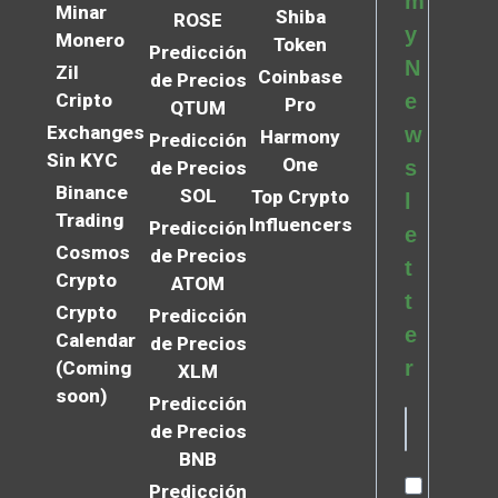
m
Minar
Shiba
ROSE
y
Monero
Token
Predicción
N
Zil
Coinbase
de Precios
Cripto
e
Pro
QTUM
Exchanges
w
Harmony
Predicción
Sin KYC
One
s
de Precios
Binance
SOL
Top Crypto
l
Trading
Influencers
Predicción
e
Cosmos
de Precios
t
Crypto
ATOM
t
Crypto
Predicción
e
Calendar
de Precios
r
(Coming
XLM
soon)
Predicción
de Precios
BNB
Predicción