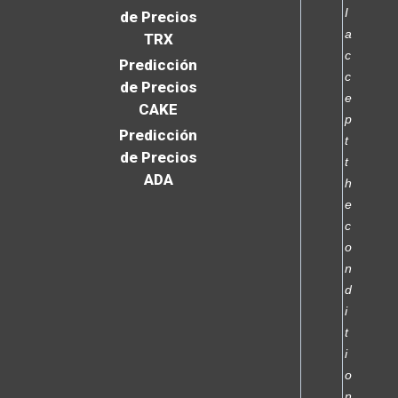
I
de Precios
a
TRX
c
Predicción
c
de Precios
e
CAKE
p
Predicción
t
de Precios
t
ADA
h
e
c
o
n
d
i
t
i
o
n