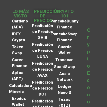
LO MÁS
PREDICCIÓN
CRYPTO
VISTO
DE
101
PRECIOS
Cardano
PancakeBunny
Predicción
(ADA)
Finance
C
de Precios
IDEX
PancakeSwap
r
SHIB
Crypto
Finance
y
Predicción
Token
Guarda
de Precios
p
Swap
Wallet
LUNA
t
Curve
Tronscan
Predicción
Finance
o
SushiSwap
de Precios
Aptos
E
Acala
AVAX
(APT)
Network
c
Predicción
Calculadora
Ledger
o
de Precios
Minería
Nano S
DOT
n
Exodus
Tezos
Predicción
o
Wallet
(XTZ)