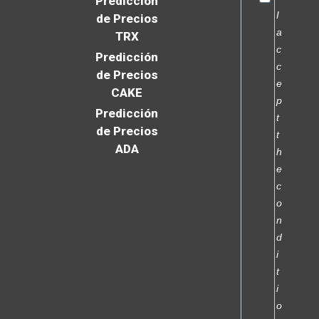
Predicción
I
de Precios
a
TRX
c
Predicción
c
de Precios
e
CAKE
p
Predicción
t
de Precios
t
ADA
h
e
c
o
n
d
i
t
i
o