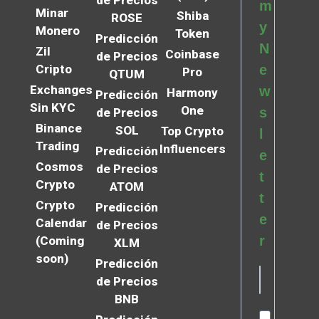
de Precios
m
Minar
Shiba
ROSE
y
Monero
Token
Predicción
N
Zil
Coinbase
de Precios
Cripto
e
Pro
QTUM
Exchanges
w
Harmony
Predicción
Sin KYC
One
s
de Precios
Binance
SOL
Top Crypto
l
Trading
Influencers
Predicción
e
Cosmos
de Precios
t
Crypto
ATOM
t
Crypto
Predicción
e
Calendar
de Precios
r
(Coming
XLM
soon)
Predicción
de Precios
BNB