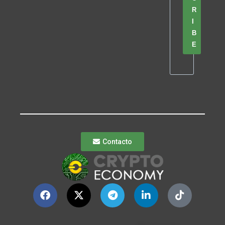
R
I
B
E
Contacto