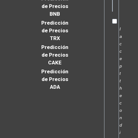
de Precios
BNB
Predicción
I
de Precios
a
TRX
c
Predicción
c
de Precios
e
CAKE
p
Predicción
t
de Precios
t
ADA
h
e
c
o
n
d
i