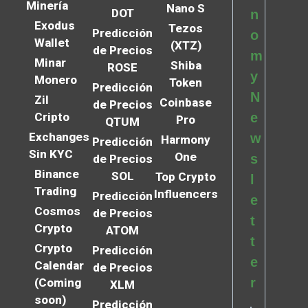
Minería
Nano S
DOT
n
Exodus
Tezos
Predicción
o
Wallet
(XTZ)
de Precios
m
Minar
Shiba
ROSE
y
Monero
Token
Predicción
N
Zil
Coinbase
de Precios
Cripto
e
Pro
QTUM
Exchanges
w
Harmony
Predicción
Sin KYC
One
s
de Precios
Binance
SOL
Top Crypto
l
Trading
Influencers
Predicción
e
Cosmos
de Precios
t
Crypto
ATOM
t
Crypto
Predicción
e
Calendar
de Precios
r
(Coming
XLM
soon)
Predicción