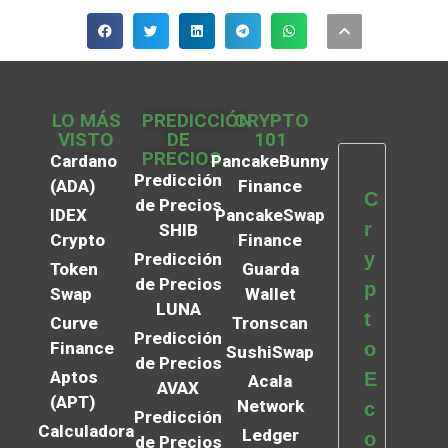
LO MÁS
PREDICCIÓN
CRYPTO
VISTO
DE
101
PRECIOS
Cardano
PancakeBunny
Predicción
(ADA)
Finance
C
de Precios
IDEX
PancakeSwap
r
SHIB
Crypto
Finance
y
Predicción
Token
Guarda
de Precios
p
Swap
Wallet
LUNA
t
Curve
Tronscan
Predicción
Finance
o
SushiSwap
de Precios
Aptos
E
Acala
AVAX
(APT)
Network
c
Predicción
Calculadora
Ledger
o
de Precios