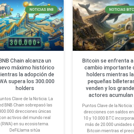
NOTICIAS BNB
NOTICIAS BIT
BNB Chain alcanza un
Bitcoin se enfrenta a
uevo máximo histórico
cambio importante 
ientras la adopción de
holders mientras l
WA supera los 300.000
pequeñas billetera
holders
venden y los grand
actores acumula
untos Clave de la Noticia: La
ed BNB Chain sobrepasó las
Puntos Clave de la Noticia:
300.000 direcciones únicas
direcciones con saldos en
con activos del mundo real
10 y 10.000 BTC incorpora
(RWA) en su ecosistema.
más de 20.000 unidades 
DeFiLlama sitúa
Bitcoin mientras el prec