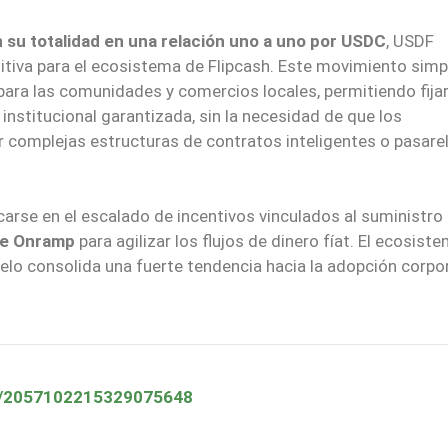
n su totalidad en una relación uno a uno por USDC
, USDF
itiva para el ecosistema de Flipcash. Este movimiento simpl
 para las comunidades y comercios locales, permitiendo fija
 institucional garantizada, sin la necesidad de que los
r complejas estructuras de contratos inteligentes o pasare
rse en el escalado de incentivos vinculados al suministro
se Onramp
para agilizar los flujos de dinero fíat. El ecosist
lo consolida una fuerte tendencia hacia la adopción corpo
us/2057102215329075648