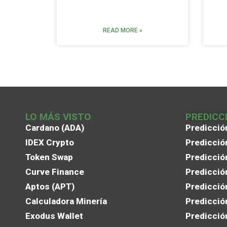
READ MORE »
LO MÁS VISTO
PREDICC
Cardano (ADA)
Predicció
IDEX Crypto
Predicció
Token Swap
Predicció
Curve Finance
Predicció
Aptos (APT)
Predicció
Calculadora Minería
Predicció
Exodus Wallet
Predicció