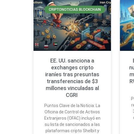
CRIPTONOTICIAS BLOCKCHAIN
EE. UU. sanciona a
exchanges cripto
n
iraníes tras presuntas
m
transferencias de $3
R
millones vinculadas al
CGRI
P
r
Puntos Clave de la Noticia: La
Oficina de Control de Activos
Extranjeros (OFAC) incluyó en
su lista de sancionados a las
plataformas cripto Shelbit y