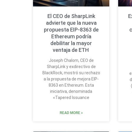
El CEO de SharpLink
E
advierte que la nueva
propuesta EIP-8363 de
Ethereum podría
debilitar la mayor
ventaja de ETH
Joseph Chalom, CEO de
SharpLink y exdirectivo de
BlackRock, mostró su rechazo
e
a la propuesta de mejora EIP-
d
8363 en Ethereum. Esta
iniciativa, denominada
«Tapered Issuance
READ MORE »