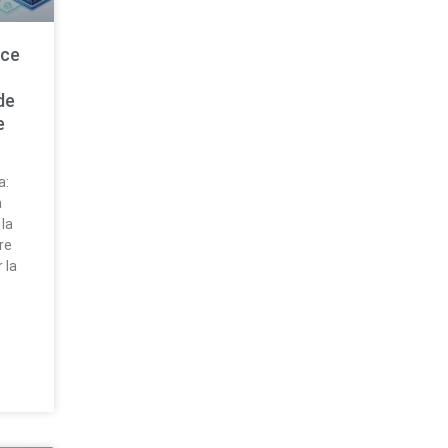
nce
de
e
a:
a
 la
re
 la