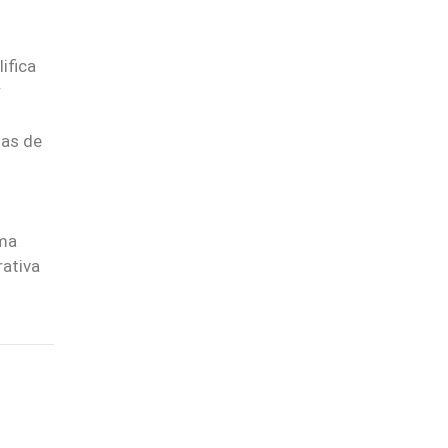
ifica
r
las de
ema
rativa