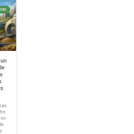
COIN
 un
de
as
s
es
n
 Las
tre
ron
de
io