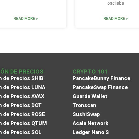
oscilaba
READ MORE »
READ MORE »
IÓN DE PRECIOS
CRYPTO 101
n de Precios SHIB
PancakeBunny Finance
n de Precios LUNA
PancakeSwap Finance
n de Precios AVAX
Guarda Wallet
n de Precios DOT
Tronscan
n de Precios ROSE
SushiSwap
n de Precios QTUM
Acala Network
n de Precios SOL
Ledger Nano S