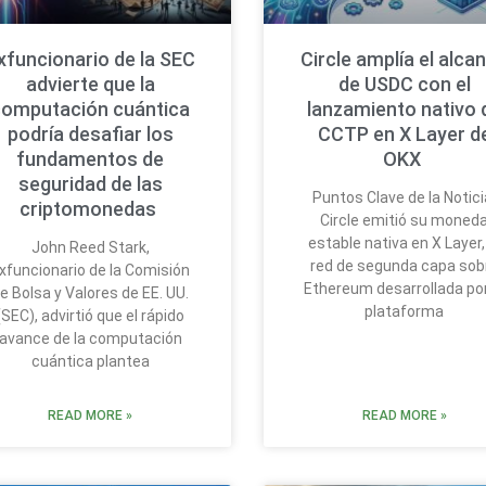
xfuncionario de la SEC
Circle amplía el alca
advierte que la
de USDC con el
computación cuántica
lanzamiento nativo 
podría desafiar los
CCTP en X Layer d
fundamentos de
OKX
seguridad de las
Puntos Clave de la Notici
criptomonedas
Circle emitió su moned
estable nativa en X Layer,
John Reed Stark,
red de segunda capa sob
xfuncionario de la Comisión
Ethereum desarrollada por
e Bolsa y Valores de EE. UU.
plataforma
(SEC), advirtió que el rápido
avance de la computación
cuántica plantea
READ MORE »
READ MORE »