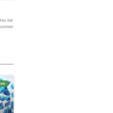
tes del
aciones
AIN