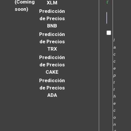
r
(Coming
XLM
soon)
Predicción
de Precios
BNB
Predicción
I
de Precios
a
TRX
c
Predicción
c
de Precios
e
CAKE
p
Predicción
t
de Precios
t
ADA
h
e
c
o
n