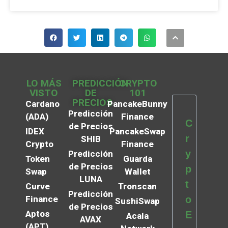
LO MÁS
PREDICCIÓN
CRYPTO
VISTO
DE
101
PRECIOS
Cardano
PancakeBunny
Predicción
(ADA)
Finance
C
de Precios
IDEX
PancakeSwap
r
SHIB
Crypto
Finance
y
Predicción
Token
Guarda
de Precios
p
Swap
Wallet
LUNA
t
Curve
Tronscan
Predicción
Finance
o
SushiSwap
de Precios
Aptos
E
Acala
AVAX
(APT)