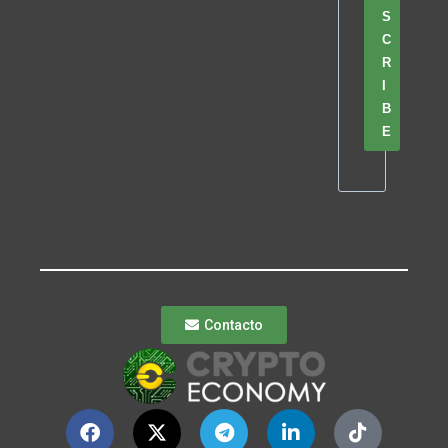
S
C
R
I
B
E
Contacto