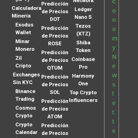
Network
c
Predicción
Calculadora
Ledger
o
de Precios
Minería
Nano S
DOT
n
Exodus
Tezos
Predicción
o
Wallet
(XTZ)
de Precios
m
Minar
Shiba
ROSE
y
Monero
Token
Predicción
N
Zil
Coinbase
de Precios
Cripto
e
Pro
QTUM
Exchanges
w
Harmony
Predicción
Sin KYC
One
s
de Precios
Binance
SOL
Top Crypto
l
Trading
Influencers
Predicción
e
Cosmos
de Precios
t
Crypto
ATOM
t
Crypto
Predicción
e
Calendar
de Precios