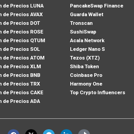
n de Precios LUNA
PancakeSwap Finance
n de Precios AVAX
Guarda Wallet
n de Precios DOT
Tronscan
n de Precios ROSE
SushiSwap
n de Precios QTUM
Acala Network
n de Precios SOL
Ledger Nano S
n de Precios ATOM
Tezos (XTZ)
n de Precios XLM
Shiba Token
n de Precios BNB
Coinbase Pro
n de Precios TRX
Harmony One
n de Precios CAKE
Top Crypto Influencers
n de Precios ADA