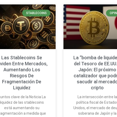
STABLECOINS
OPIN
Las Stablecoins Se
La “bomba de liquide
ividen Entre Mercados,
del Tesoro de EE.UU.
Aumentando Los
Japón: El próximo
Riesgos De
catalizador que podr
Fragmentación De
sacudir al mercad
Liquidez
cripto
untos clave de la Noticia La
La intersección entre l
liquidez de las stablecoins
política fiscal de Estado
está aumentando su
Unidos, el mercado de de
ragmentación a medida que
soberana de Japón y la