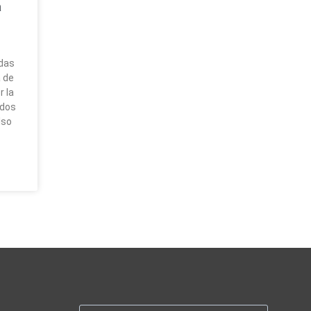
a
das
 de
 la
ados
lso