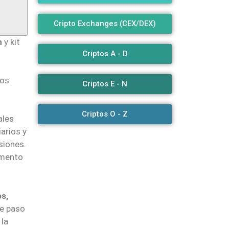
Cripto Exchanges (CEX/DEX)
n
y kit
Criptos A - D
los
Criptos E - N
Criptos O - Z
ales
arios y
siones.
mento
s,
te paso
 la