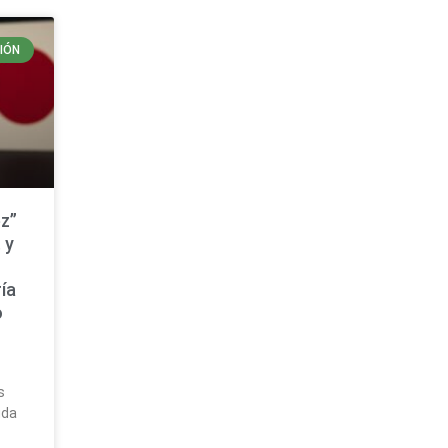
IÓN
z”
 y
ía
o
a
s
uda