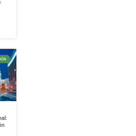
s
IÓN
al:
ón