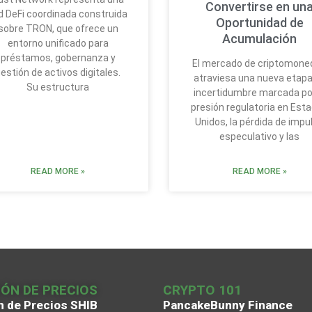
Convertirse en un
d DeFi coordinada construida
Oportunidad de
sobre TRON, que ofrece un
Acumulación
entorno unificado para
préstamos, gobernanza y
El mercado de criptomone
estión de activos digitales.
atraviesa una nueva etapa
Su estructura
incertidumbre marcada por
presión regulatoria en Est
Unidos, la pérdida de impu
especulativo y las
READ MORE »
READ MORE »
IÓN DE PRECIOS
CRYPTO 101
n de Precios SHIB
PancakeBunny Finance