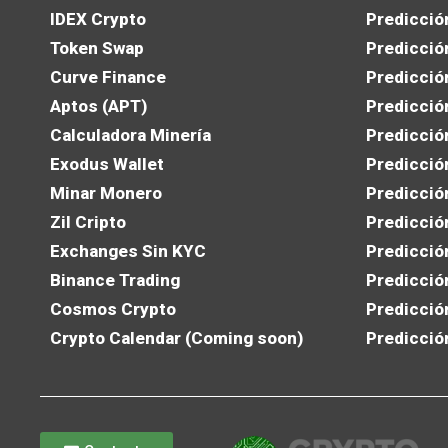
IDEX Crypto
Predicció
Token Swap
Predicció
Curve Finance
Predicció
Aptos (APT)
Predicció
Calculadora Minería
Predicció
Exodus Wallet
Predicció
Minar Monero
Predicció
Zil Cripto
Predicció
Exchanges Sin KYC
Predicció
Binance Trading
Predicció
Cosmos Crypto
Predicció
Crypto Calendar (Coming soon)
Predicció