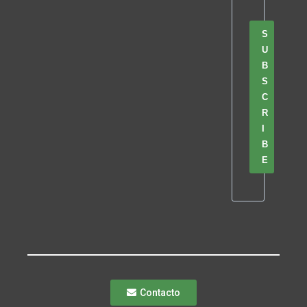
S
U
B
S
C
R
I
B
E
Contacto