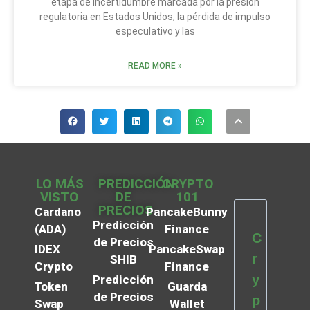
etapa de incertidumbre marcada por la presión
regulatoria en Estados Unidos, la pérdida de impulso
especulativo y las
READ MORE »
LO MÁS
PREDICCIÓN
CRYPTO
VISTO
DE
101
PRECIOS
Cardano
PancakeBunny
Predicción
(ADA)
Finance
C
de Precios
IDEX
PancakeSwap
r
SHIB
Crypto
Finance
y
Predicción
Token
Guarda
de Precios
p
Swap
Wallet