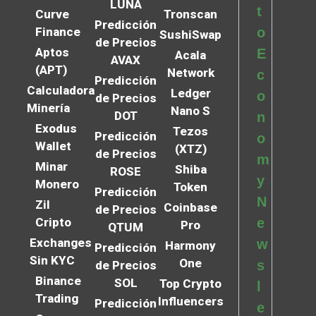
LUNA
t
Curve
Tronscan
Predicción
Finance
o
SushiSwap
de Precios
Aptos
E
Acala
AVAX
(APT)
Network
c
Predicción
Calculadora
Ledger
o
de Precios
Minería
Nano S
DOT
n
Exodus
Tezos
Predicción
o
Wallet
(XTZ)
de Precios
m
Minar
Shiba
ROSE
y
Monero
Token
Predicción
N
Zil
Coinbase
de Precios
Cripto
e
Pro
QTUM
Exchanges
w
Harmony
Predicción
Sin KYC
One
s
de Precios
Binance
SOL
Top Crypto
l
Trading
Influencers
Predicción
e