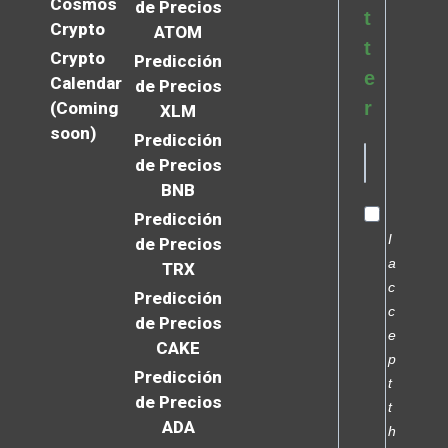
Cosmos
de Precios
t
Crypto
ATOM
t
Crypto
Predicción
e
Calendar
de Precios
r
(Coming
XLM
soon)
Predicción
de Precios
BNB
Predicción
I
de Precios
a
TRX
c
Predicción
c
de Precios
e
CAKE
p
Predicción
t
de Precios
t
ADA
h