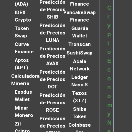
Predicción
(ADA)
Finance
C
de Precios
IDEX
PancakeSwap
r
SHIB
Crypto
Finance
y
Predicción
Token
Guarda
de Precios
p
Swap
Wallet
LUNA
t
Curve
Tronscan
Predicción
Finance
o
SushiSwap
de Precios
Aptos
E
Acala
AVAX
(APT)
Network
c
Predicción
Calculadora
Ledger
o
de Precios
Minería
Nano S
DOT
n
Exodus
Tezos
Predicción
o
Wallet
(XTZ)
de Precios
m
Minar
Shiba
ROSE
y
Monero
Token
Predicción
N
Zil
Coinbase
de Precios
Cripto
e