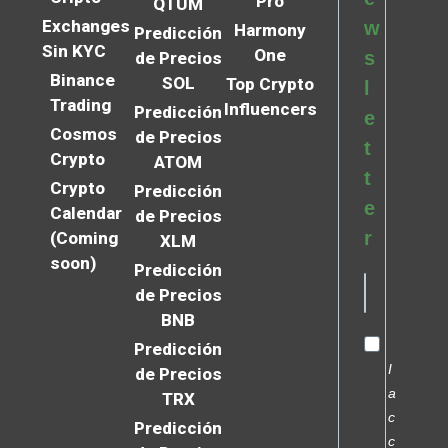
Pro
QTUM
Exchanges
w
Harmony
Predicción
Sin KYC
One
s
de Precios
Binance
SOL
Top Crypto
l
Trading
Influencers
Predicción
e
Cosmos
de Precios
t
Crypto
ATOM
t
Crypto
Predicción
e
Calendar
de Precios
r
(Coming
XLM
soon)
Predicción
de Precios
BNB
Predicción
I
de Precios
a
TRX
c
Predicción
c