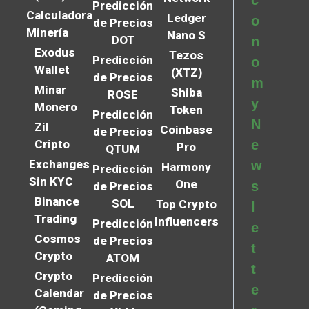
c
Predicción
Calculadora
Ledger
o
de Precios
Minería
Nano S
DOT
n
Exodus
Tezos
Predicción
o
Wallet
(XTZ)
de Precios
m
Minar
Shiba
ROSE
y
Monero
Token
Predicción
N
Zil
Coinbase
de Precios
Cripto
e
Pro
QTUM
Exchanges
w
Harmony
Predicción
Sin KYC
One
s
de Precios
Binance
SOL
Top Crypto
l
Trading
Influencers
Predicción
e
Cosmos
de Precios
t
Crypto
ATOM
t
Crypto
Predicción
e
Calendar
de Precios