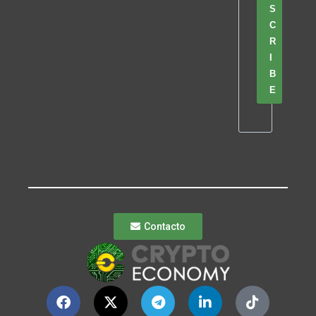
S
C
R
I
B
E
Contacto