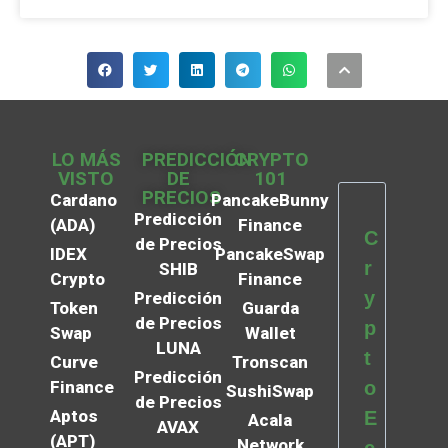
LO MÁS
PREDICCIÓN
CRYPTO
VISTO
DE
101
PRECIOS
Cardano
PancakeBunny
Predicción
(ADA)
Finance
C
de Precios
IDEX
PancakeSwap
r
SHIB
Crypto
Finance
y
Predicción
Token
Guarda
de Precios
p
Swap
Wallet
LUNA
t
Curve
Tronscan
Predicción
Finance
o
SushiSwap
de Precios
Aptos
E
Acala
AVAX
(APT)
Network