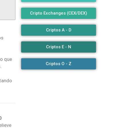
Cripto Exchanges (CEX/DEX)
Criptos A - D
os
Criptos E - N
lo que
Criptos O - Z
.
otando
0
elieve