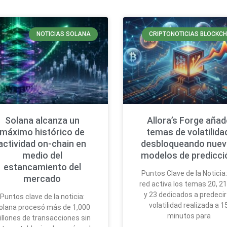
NOTICIAS SOLANA
CRIPTONOTICIAS BLOCKCH
Solana alcanza un
Allora’s Forge añad
máximo histórico de
temas de volatilida
actividad on-chain en
desbloqueando nue
medio del
modelos de predicc
estancamiento del
Puntos Clave de la Noticia:
mercado
red activa los temas 20, 21
y 23 dedicados a predecir
Puntos clave de la noticia:
volatilidad realizada a 1
olana procesó más de 1,000
minutos para
illones de transacciones sin