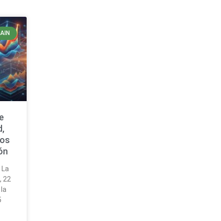
AIN
e
d,
vos
ión
 La
, 22
 la
5