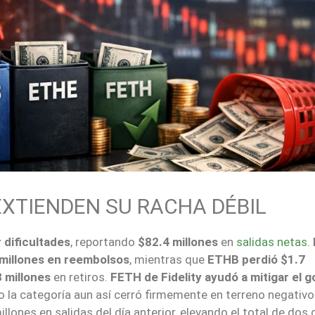
EXTIENDEN SU RACHA DÉBIL
 dificultades
, reportando
$82.4 millones
en
salidas netas
.
millones en reembolsos
, mientras que
ETHB perdió $1.7
 millones
en retiros.
FETH de Fidelity ayudó a mitigar el g
o la categoría aun así cerró firmemente en terreno negativo
llones en salidas del día anterior, elevando el total de dos 