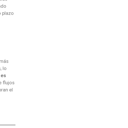
ndo
o plazo
l más
s
, lo
 es
 flujos
ran el