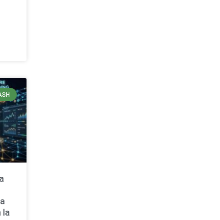
ASH
a
ra
 la