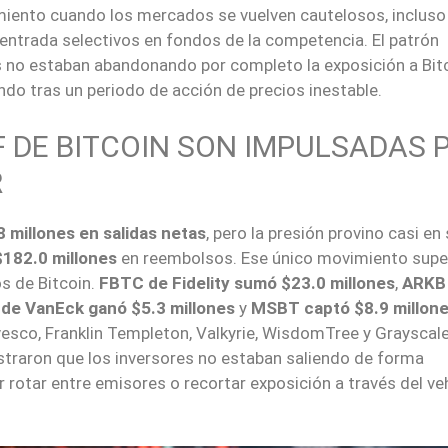
imiento cuando los mercados se vuelven cautelosos, incluso
entrada selectivos en fondos de la competencia. El patrón
es no estaban abandonando por completo la exposición a Bitc
do tras un periodo de acción de precios inestable.
F DE BITCOIN SON IMPULSADAS 
R
 millones en salidas netas
, pero la presión provino casi en
$182.0 millones
en reembolsos. Ese único movimiento supe
s de Bitcoin.
FBTC de Fidelity sumó $23.0 millones
,
ARKB
de VanEck ganó $5.3 millones
y
MSBT captó $8.9 millon
nvesco, Franklin Templeton, Valkyrie, WisdomTree y Grayscale
straron que los inversores no estaban saliendo de forma
r rotar entre emisores o recortar exposición a través del ve