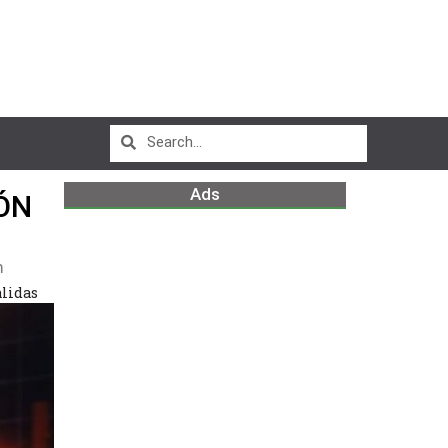
Ads
ÓN
m
alidas