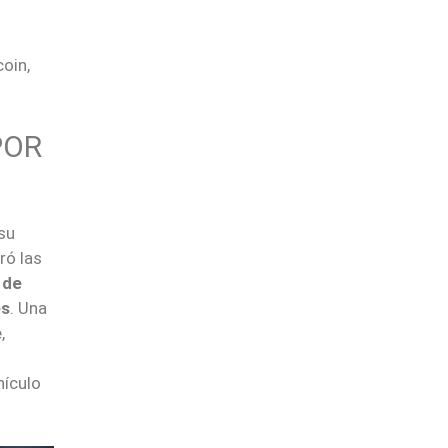
oin,
POR
 su
ró las
 de
es
. Una
,
hículo