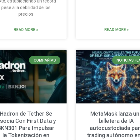
oto, estableciendo un récord
pese a la debilidad de los
precios
READ MORE »
READ MORE »
COMPAÑÍAS
NOTICIAS FL
Hadron de Tether Se
MetaMask lanza un
socia Con First Data y
billetera de IA
BKN301 Para Impulsar
autocustodiada pa
la Tokenización en
trading autónomo en