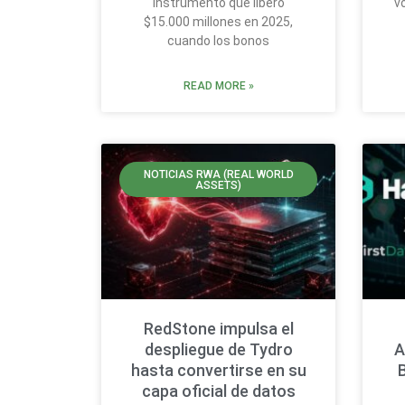
instrumento que liberó
v
$15.000 millones en 2025,
cuando los bonos
READ MORE »
NOTICIAS RWA (REAL WORLD
ASSETS)
RedStone impulsa el
despliegue de Tydro
A
hasta convertirse en su
capa oficial de datos