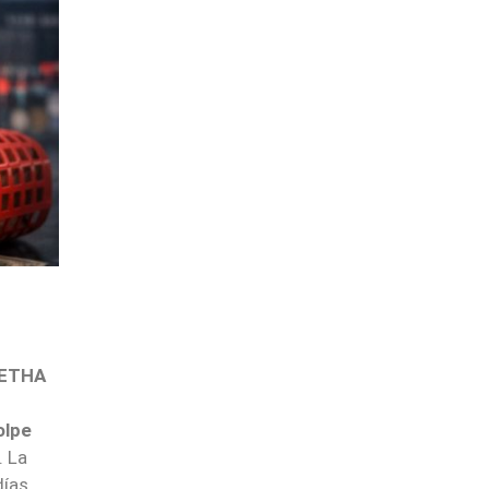
ETHA
olpe
. La
días