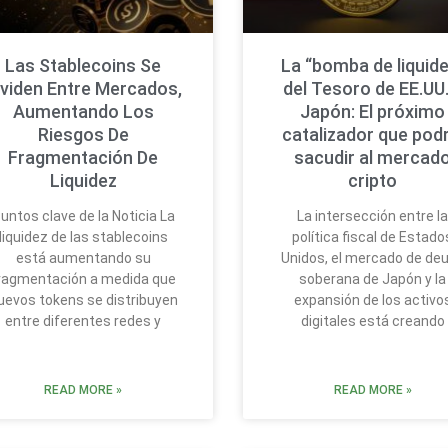
Las Stablecoins Se
La “bomba de liquide
ividen Entre Mercados,
del Tesoro de EE.UU.
Aumentando Los
Japón: El próximo
Riesgos De
catalizador que podr
Fragmentación De
sacudir al mercad
Liquidez
cripto
untos clave de la Noticia La
La intersección entre l
liquidez de las stablecoins
política fiscal de Estado
está aumentando su
Unidos, el mercado de de
ragmentación a medida que
soberana de Japón y la
uevos tokens se distribuyen
expansión de los activo
entre diferentes redes y
digitales está creando
READ MORE »
READ MORE »