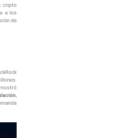
 cripto
o a los
cción de
ackRock
illones.
 mostró
lación
,
demanda