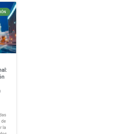
IÓN
al:
ón
a
das
 de
 la
ados