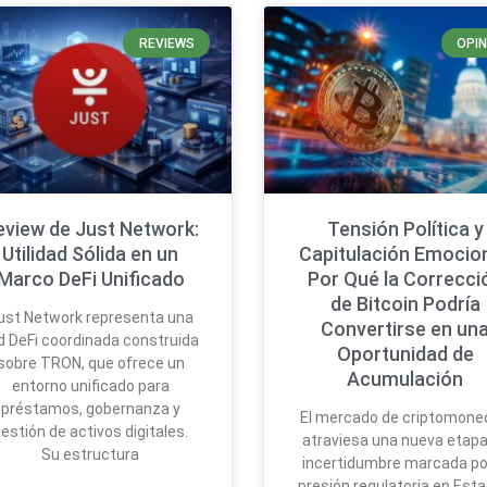
REVIEWS
OPIN
eview de Just Network:
Tensión Política y
Utilidad Sólida en un
Capitulación Emocion
Marco DeFi Unificado
Por Qué la Correcci
de Bitcoin Podría
ust Network representa una
Convertirse en un
d DeFi coordinada construida
Oportunidad de
sobre TRON, que ofrece un
Acumulación
entorno unificado para
préstamos, gobernanza y
El mercado de criptomone
estión de activos digitales.
atraviesa una nueva etapa
Su estructura
incertidumbre marcada por
presión regulatoria en Est