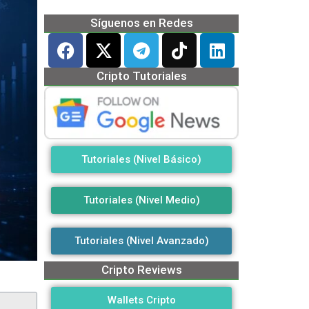
Síguenos en Redes
Cripto Tutoriales
Tutoriales (Nivel Básico)
Tutoriales (Nivel Medio)
Tutoriales (Nivel Avanzado)
Cripto Reviews
Wallets Cripto