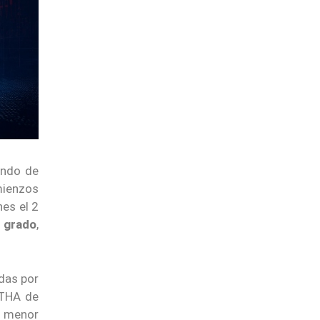
ondo de
mienzos
nes el 2
n grado
,
idas por
ETHA de
e menor