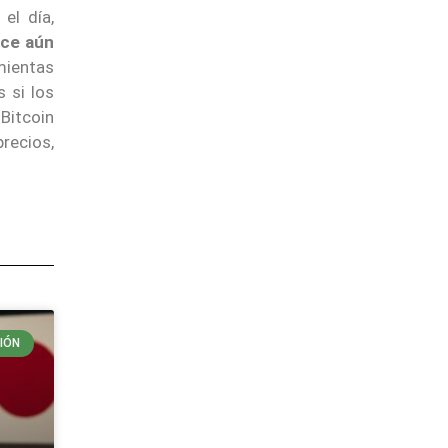
el día,
ece aún
mientas
 si los
Bitcoin
precios,
IÓN