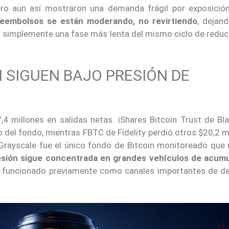
o aun así mostraron una demanda frágil por exposición
reembolsos se están moderando, no revirtiendo
, dejand
n o simplemente una fase más lenta del mismo ciclo de redu
N SIGUEN BAJO PRESIÓN DE
4 millones en salidas netas. iShares Bitcoin Trust de Bl
do del fondo, mientras FBTC de Fidelity perdió otros $20,2 m
Grayscale fue el único fondo de Bitcoin monitoreado que
esión sigue concentrada en grandes vehículos de acumu
n funcionado previamente como canales importantes de 