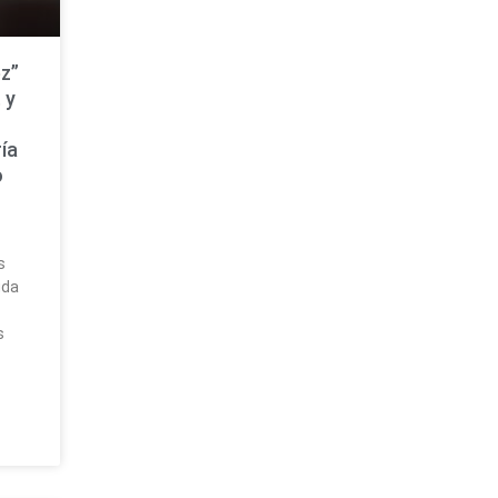
z”
 y
ía
o
a
s
uda
s