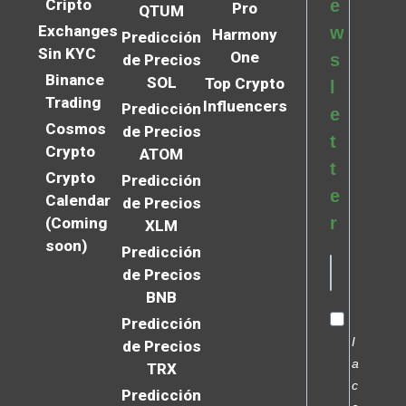
Cripto
e
Pro
QTUM
Exchanges
w
Harmony
Predicción
Sin KYC
One
s
de Precios
Binance
SOL
Top Crypto
l
Trading
Influencers
Predicción
e
Cosmos
de Precios
t
Crypto
ATOM
t
Crypto
Predicción
e
Calendar
de Precios
r
(Coming
XLM
soon)
Predicción
de Precios
BNB
Predicción
I
de Precios
a
TRX
c
Predicción