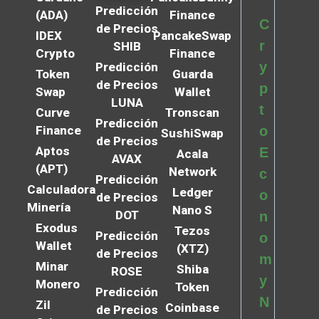
Predicción
(ADA)
Finance
C
de Precios
IDEX
PancakeSwap
r
SHIB
Crypto
Finance
y
Predicción
Token
Guarda
de Precios
p
Swap
Wallet
LUNA
t
Curve
Tronscan
Predicción
Finance
o
SushiSwap
de Precios
Aptos
E
Acala
AVAX
(APT)
Network
c
Predicción
Calculadora
Ledger
o
de Precios
Minería
Nano S
DOT
n
Exodus
Tezos
Predicción
o
Wallet
(XTZ)
de Precios
m
Minar
Shiba
ROSE
y
Monero
Token
Predicción
N
Zil
Coinbase
de Precios