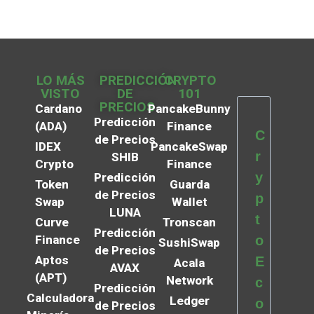
LO MÁS
PREDICCIÓN
CRYPTO
VISTO
DE
101
PRECIOS
Cardano
PancakeBunny
Predicción
(ADA)
Finance
C
de Precios
IDEX
PancakeSwap
r
SHIB
Crypto
Finance
y
Predicción
Token
Guarda
de Precios
p
Swap
Wallet
LUNA
t
Curve
Tronscan
Predicción
Finance
o
SushiSwap
de Precios
Aptos
E
Acala
AVAX
(APT)
Network
c
Predicción
Calculadora
Ledger
o
de Precios