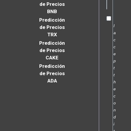
de Precios
BNB
Predicción
I
de Precios
a
TRX
c
Predicción
c
de Precios
e
CAKE
p
Predicción
t
de Precios
t
ADA
h
e
c
o
n
d
i
t