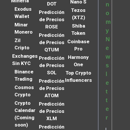
Minería
Nano S
DOT
n
Exodus
Tezos
Predicción
o
Wallet
(XTZ)
de Precios
m
Minar
Shiba
ROSE
y
Monero
Token
Predicción
N
Zil
Coinbase
de Precios
Cripto
e
Pro
QTUM
Exchanges
w
Harmony
Predicción
Sin KYC
One
s
de Precios
Binance
SOL
Top Crypto
l
Trading
Influencers
Predicción
e
Cosmos
de Precios
t
Crypto
ATOM
t
Crypto
Predicción
e
Calendar
de Precios
r
(Coming
XLM
soon)
Predicción