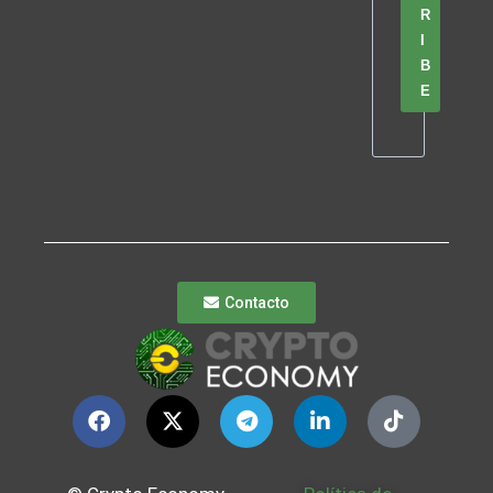
R
I
B
E
Contacto