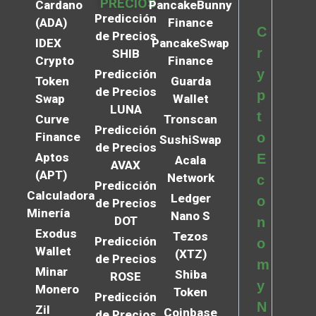
PRECIOS
Cardano
PancakeBunny
Predicción
(ADA)
Finance
C
de Precios
IDEX
PancakeSwap
r
SHIB
Crypto
Finance
y
Predicción
Token
Guarda
de Precios
p
Swap
Wallet
LUNA
t
Curve
Tronscan
Predicción
Finance
o
SushiSwap
de Precios
Aptos
E
Acala
AVAX
(APT)
Network
c
Predicción
Calculadora
Ledger
o
de Precios
Minería
Nano S
DOT
n
Exodus
Tezos
Predicción
o
Wallet
(XTZ)
de Precios
m
Minar
Shiba
ROSE
y
Monero
Token
Predicción
N
Zil
Coinbase
de Precios