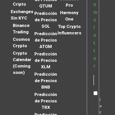
Cripto
e
Pro
QTUM
Exchanges
w
Harmony
Predicción
Sin KYC
One
s
de Precios
Binance
SOL
Top Crypto
l
Trading
Influencers
Predicción
e
Cosmos
de Precios
t
Crypto
ATOM
t
Crypto
Predicción
e
Calendar
de Precios
r
(Coming
XLM
soon)
Predicción
de Precios
BNB
Predicción
I
de Precios
a
TRX
c
Predicción