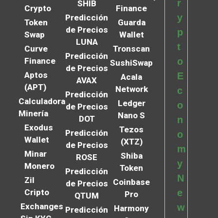
r
SHIB
Crypto
Finance
y
Predicción
Token
Guarda
de Precios
p
Swap
Wallet
LUNA
t
Curve
Tronscan
Predicción
Finance
o
SushiSwap
de Precios
Aptos
E
Acala
AVAX
(APT)
Network
c
Predicción
Calculadora
Ledger
o
de Precios
Minería
Nano S
DOT
n
Exodus
Tezos
Predicción
o
Wallet
(XTZ)
de Precios
m
Minar
Shiba
ROSE
y
Monero
Token
Predicción
N
Zil
Coinbase
de Precios
Cripto
e
Pro
QTUM
Exchanges
w
Harmony
Predicción