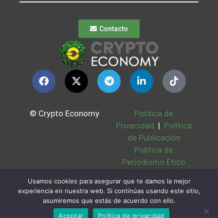
Contacto
© Crypto Economy
Política de
Privacidad
|
Política
de Publicación
Política de
Periodismo Ético
Política Cookies
|
Usamos cookies para asegurar que te damos la mejor
Bases Legales
|
experiencia en nuestra web. Si continúas usando este sitio,
Partners
|
Sobre
asumiremos que estás de acuerdo con ello.
Nosotros
Aceptar
Política de privacidad