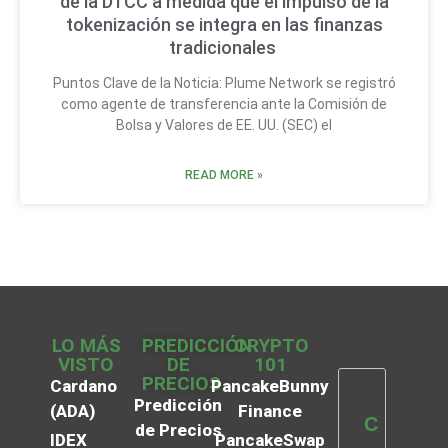
de la DTCC a medida que el impulso de la
tokenización se integra en las finanzas
tradicionales
Puntos Clave de la Noticia: Plume Network se registró
como agente de transferencia ante la Comisión de
Bolsa y Valores de EE. UU. (SEC) el
READ MORE »
LO MÁS
PREDICCIÓN
CRYPTO
VISTO
DE
101
PRECIOS
Cardano
PancakeBunny
Predicción
(ADA)
Finance
C
de Precios
IDEX
PancakeSwap