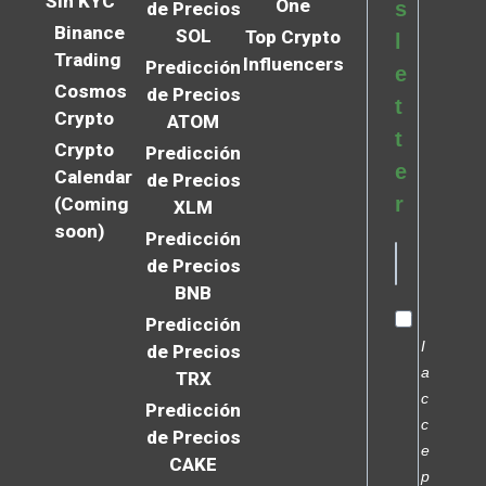
Sin KYC
One
s
de Precios
Binance
SOL
Top Crypto
l
Trading
Influencers
Predicción
e
Cosmos
de Precios
t
Crypto
ATOM
t
Crypto
Predicción
e
Calendar
de Precios
r
(Coming
XLM
soon)
Predicción
de Precios
BNB
Predicción
I
de Precios
a
TRX
c
Predicción
c
de Precios
e
CAKE
p