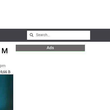
Ads
 M
 pm
9,66 B