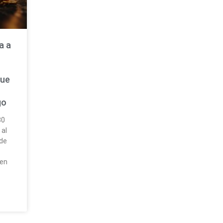
a a
que
go
30
 al
 de
 en