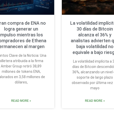
ran compra de ENA no
La volatilidad implícit
logra generar un
30 días de Bitcoin
impulso mientras los
alcanza el 36% y
ompradores de Ethena
analistas advierten 
ermanecen al margen
baja volatilidad no
equivale a bajo ries
ntos Clave de la Noticia: Una
billetera atribuida a la firma
La volatilidad implícita a 
Amber Group retiró 38,89
días de Bitcoin descendió
millones de tokens ENA,
36%, alcanzando un nivel
alorados en 3,58 millones de
soporte de largo plazo
dólares,
observado por última vez
mayo
READ MORE »
READ MORE »