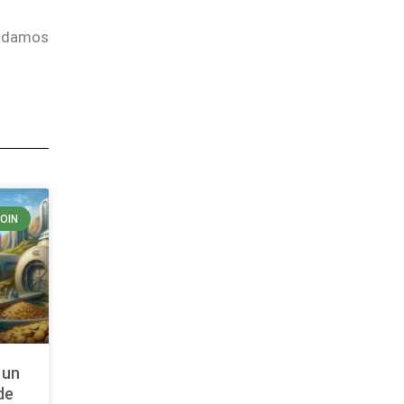
endamos
COIN
 un
de