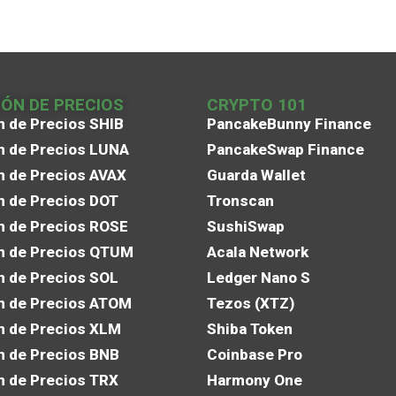
IÓN DE PRECIOS
CRYPTO 101
n de Precios SHIB
PancakeBunny Finance
n de Precios LUNA
PancakeSwap Finance
n de Precios AVAX
Guarda Wallet
n de Precios DOT
Tronscan
n de Precios ROSE
SushiSwap
n de Precios QTUM
Acala Network
n de Precios SOL
Ledger Nano S
n de Precios ATOM
Tezos (XTZ)
n de Precios XLM
Shiba Token
n de Precios BNB
Coinbase Pro
n de Precios TRX
Harmony One