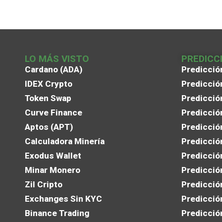
LO MÁS VISTO
PREDICC
Cardano (ADA)
Predicció
IDEX Crypto
Predicció
Token Swap
Predicció
Curve Finance
Predicció
Aptos (APT)
Predicció
Calculadora Minería
Predicció
Exodus Wallet
Predicció
Minar Monero
Predicció
Zil Cripto
Predicció
Exchanges Sin KYC
Predicció
Binance Trading
Predicció