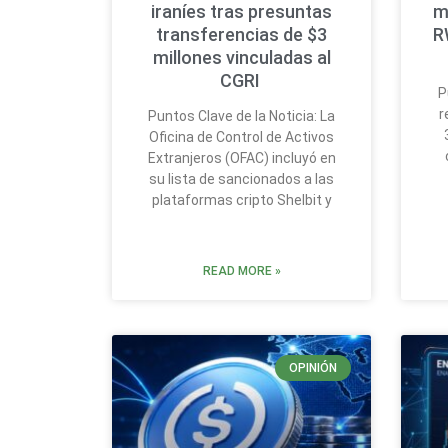
iraníes tras presuntas
m
transferencias de $3
R
millones vinculadas al
CGRI
P
r
Puntos Clave de la Noticia: La
Oficina de Control de Activos
Extranjeros (OFAC) incluyó en
su lista de sancionados a las
plataformas cripto Shelbit y
READ MORE »
OPINIÓN