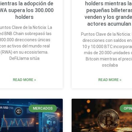
ientras la adopción de
holders mientras l
WA supera los 300.000
pequeñas billetera
holders
venden y los grand
actores acumula
untos Clave de la Noticia: La
ed BNB Chain sobrepasó las
Puntos Clave de la Noticia:
300.000 direcciones únicas
direcciones con saldos en
con activos del mundo real
10 y 10.000 BTC incorpora
(RWA) en su ecosistema.
más de 20.000 unidades 
DeFiLlama sitúa
Bitcoin mientras el prec
oscilaba
READ MORE »
READ MORE »
MERCADOS
OPIN