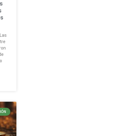
as
s
es
n
 Las
tre
ron
de
io
IÓN