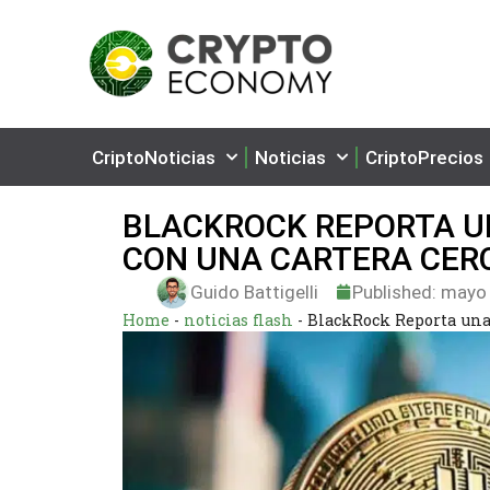
CriptoNoticias
Noticias
CriptoPrecios
BLACKROCK REPORTA UN
CON UNA CARTERA CERC
Guido Battigelli
Published:
mayo 
Home
-
noticias flash
-
BlackRock Reporta una 