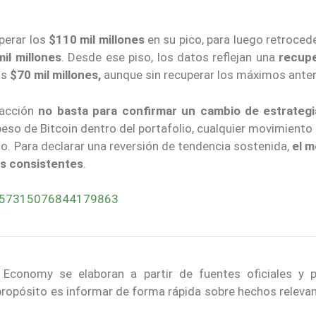
uperar los
$110 mil millones
en su pico, para luego retroced
il millones
. Desde ese piso, los datos reflejan una
recup
os
$70 mil millones,
aunque sin recuperar los máximos anter
sacción
no basta para confirmar un cambio de estrategi
peso de Bitcoin dentro del portafolio, cualquier movimient
o. Para declarar una reversión de tendencia sostenida,
el 
ás consistentes
.
2057315076844179863
 Economy se elaboran a partir de fuentes oficiales y p
 propósito es informar de forma rápida sobre hechos releva