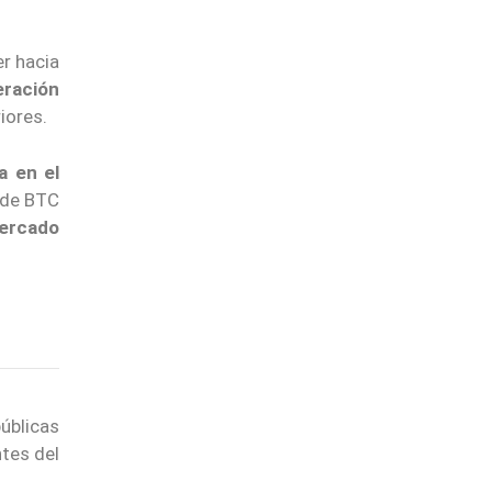
er hacia
eración
iores.
a en el
o de BTC
mercado
úblicas
ntes del