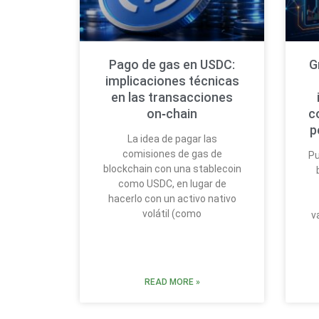
Pago de gas en USDC:
G
implicaciones técnicas
en las transacciones
on‑chain
c
p
La idea de pagar las
comisiones de gas de
Pu
blockchain con una stablecoin
como USDC, en lugar de
hacerlo con un activo nativo
volátil (como
v
READ MORE »