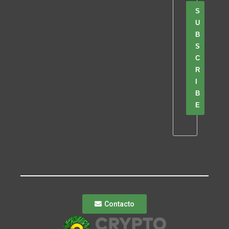
S
U
B
S
C
R
I
B
E
Contacto