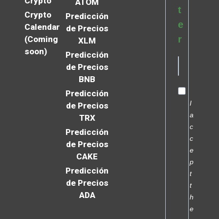
Crypto
ATOM
t
Crypto
Predicción
e
Calendar
de Precios
r
(Coming
XLM
soon)
Predicción
de Precios
BNB
Predicción
I
de Precios
a
TRX
c
Predicción
c
de Precios
e
CAKE
p
Predicción
t
de Precios
t
ADA
h
e