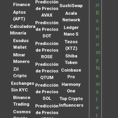
Predicción
Finance
o
SushiSwap
de Precios
Aptos
E
Acala
AVAX
(APT)
Network
c
Predicción
Calculadora
Ledger
o
de Precios
Minería
Nano S
DOT
n
Exodus
Tezos
Predicción
o
Wallet
(XTZ)
de Precios
m
Minar
Shiba
ROSE
y
Monero
Token
Predicción
N
Zil
Coinbase
de Precios
Cripto
e
Pro
QTUM
Exchanges
w
Harmony
Predicción
Sin KYC
One
s
de Precios
Binance
SOL
Top Crypto
l
Trading
Influencers
Predicción
e
Cosmos
de Precios
t