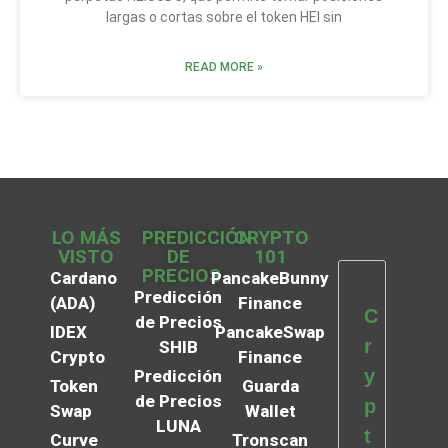
largas o cortas sobre el token HEI sin
READ MORE »
LO MÁS
PREDICCIÓN
CRYPTO
VISTO
DE
101
PRECIOS
Cardano
PancakeBunny
Predicción
(ADA)
Finance
C
de Precios
IDEX
PancakeSwap
r
SHIB
Crypto
Finance
y
Predicción
Token
Guarda
de Precios
p
Swap
Wallet
LUNA
t
Curve
Tronscan