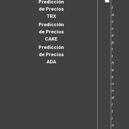
Predicción
I
de Precios
a
TRX
c
Predicción
c
de Precios
e
CAKE
p
Predicción
t
de Precios
t
ADA
h
e
c
o
n
d
i
t
i
o