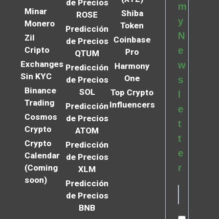
de Precios
m
Minar
Shiba
ROSE
y
Monero
Token
Predicción
N
Zil
Coinbase
de Precios
Cripto
e
Pro
QTUM
Exchanges
w
Harmony
Predicción
Sin KYC
One
s
de Precios
Binance
SOL
Top Crypto
l
Trading
Influencers
Predicción
e
Cosmos
de Precios
t
Crypto
ATOM
t
Crypto
Predicción
e
Calendar
de Precios
r
(Coming
XLM
soon)
Predicción
de Precios
BNB