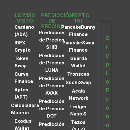
LO MÁS
PREDICCIÓN
CRYPTO
VISTO
DE
101
PRECIOS
Cardano
PancakeBunny
Predicción
(ADA)
Finance
C
de Precios
IDEX
PancakeSwap
r
SHIB
Crypto
Finance
y
Predicción
Token
Guarda
de Precios
p
Swap
Wallet
LUNA
t
Curve
Tronscan
Predicción
Finance
o
SushiSwap
de Precios
Aptos
E
Acala
AVAX
(APT)
Network
c
Predicción
Calculadora
Ledger
o
de Precios
Minería
Nano S
DOT
n
Exodus
Tezos
Predicción
o
Wallet
(XTZ)