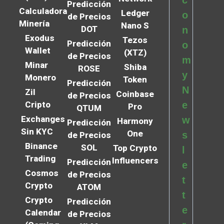
Predicción
Calculadora
Ledger
o
de Precios
Minería
Nano S
DOT
n
Exodus
Tezos
Predicción
o
Wallet
(XTZ)
de Precios
m
Minar
Shiba
ROSE
y
Monero
Token
Predicción
N
Zil
Coinbase
de Precios
Cripto
e
Pro
QTUM
Exchanges
w
Harmony
Predicción
Sin KYC
One
s
de Precios
Binance
SOL
Top Crypto
l
Trading
Influencers
Predicción
e
Cosmos
de Precios
t
Crypto
ATOM
t
Crypto
Predicción
e
Calendar
de Precios