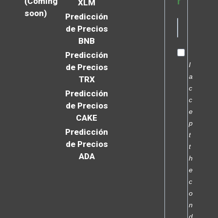
r
(Coming
XLM
soon)
Predicción
de Precios
BNB
Predicción
I
de Precios
a
TRX
c
Predicción
c
de Precios
e
CAKE
p
Predicción
t
de Precios
t
ADA
h
e
c
o
n
d