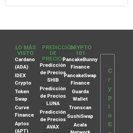
LO MÁS
PREDICCIÓN
CRYPTO
VISTO
DE
101
PRECIOS
Cardano
PancakeBunny
Predicción
(ADA)
Finance
C
de Precios
IDEX
PancakeSwap
r
SHIB
Crypto
Finance
y
Predicción
Token
Guarda
de Precios
p
Swap
Wallet
LUNA
t
Curve
Tronscan
Predicción
Finance
o
SushiSwap
de Precios
Aptos
E
Acala
AVAX
(APT)
Network
c