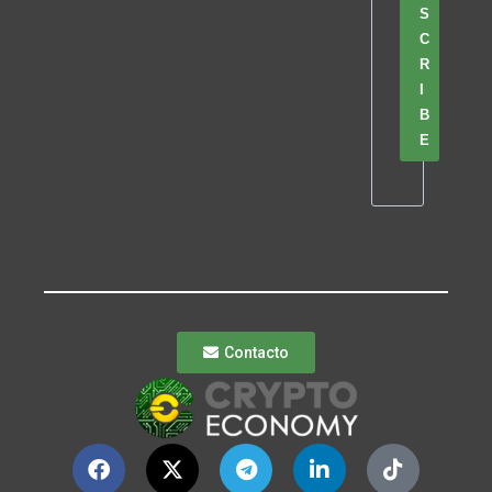
S
C
R
I
B
E
Contacto