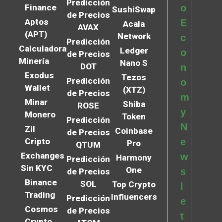
Predicción
Finance
o
SushiSwap
de Precios
Aptos
E
Acala
AVAX
(APT)
Network
c
Predicción
Calculadora
Ledger
o
de Precios
Minería
Nano S
DOT
n
Exodus
Tezos
Predicción
o
Wallet
(XTZ)
de Precios
m
Minar
Shiba
ROSE
y
Monero
Token
Predicción
N
Zil
Coinbase
de Precios
Cripto
e
Pro
QTUM
Exchanges
w
Harmony
Predicción
Sin KYC
One
s
de Precios
Binance
SOL
Top Crypto
l
Trading
Influencers
Predicción
e
Cosmos
de Precios
t
Crypto