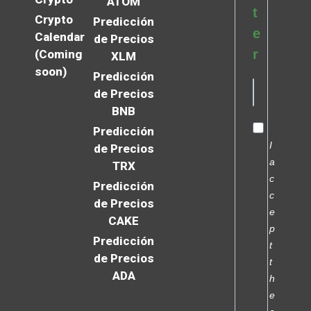
ATOM
t
Crypto
Predicción
e
Calendar
de Precios
r
(Coming
XLM
soon)
Predicción
de Precios
BNB
Predicción
I
de Precios
a
TRX
c
Predicción
c
de Precios
e
CAKE
p
Predicción
t
de Precios
t
ADA
h
e