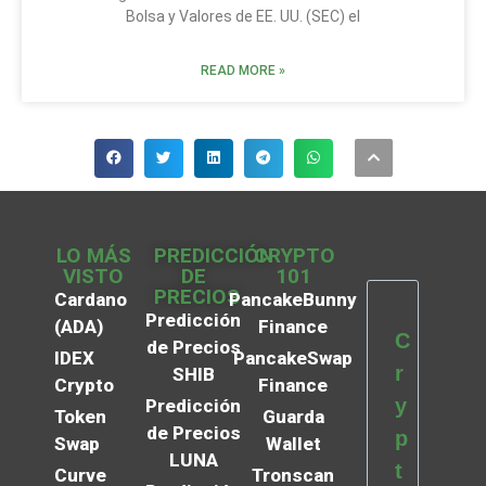
Bolsa y Valores de EE. UU. (SEC) el
READ MORE »
LO MÁS
PREDICCIÓN
CRYPTO
VISTO
DE
101
PRECIOS
Cardano
PancakeBunny
Predicción
(ADA)
Finance
C
de Precios
IDEX
PancakeSwap
r
SHIB
Crypto
Finance
y
Predicción
Token
Guarda
de Precios
p
Swap
Wallet
LUNA
t
Curve
Tronscan