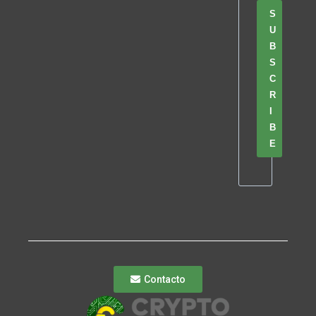
S
U
B
S
C
R
I
B
E
Contacto